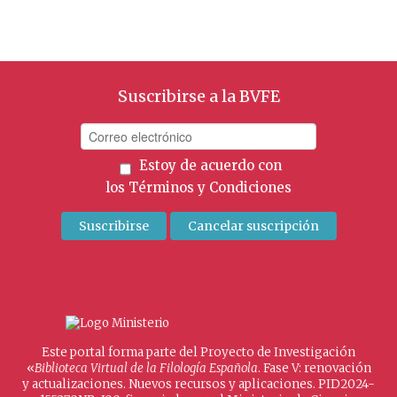
Suscribirse a la BVFE
Estoy de acuerdo con
los
Términos y Condiciones
Este portal forma parte del Proyecto de Investigación
«
Biblioteca Virtual de la Filología Española
. Fase V: renovación
y actualizaciones. Nuevos recursos y aplicaciones. PID2024-