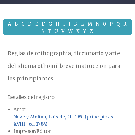
A
B
C
D
E
F
G
H
I
J
K
L
M
N
O
P
Q
R
S
T
U
V
W
X
Y
Z
Reglas de orthographía, diccionario y arte
del idioma othomí, breve instrucción para
los principiantes
Detalles del registro
Autor
Neve y Molina, Luis de, O. F. M. (principios s.
XVIII- ca. 1784)
Impresor/Editor