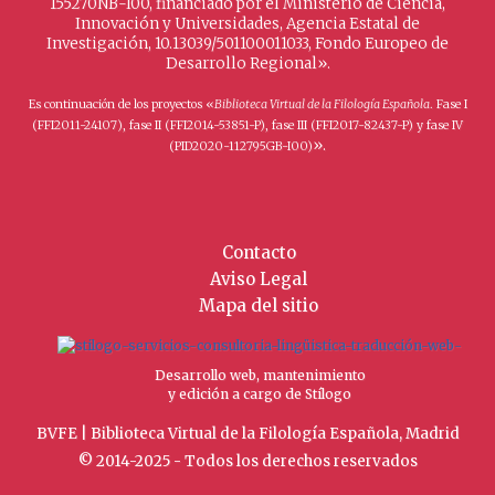
155270NB-I00, financiado por el Ministerio de Ciencia,
Innovación y Universidades, Agencia Estatal de
Investigación, 10.13039/501100011033, Fondo Europeo de
Desarrollo Regional».
Es continuación de los proyectos «
Biblioteca Virtual de la Filología Española
. Fase I
(FFI2011-24107), fase II (FFI2014-53851-P), fase III (FFI2017-82437-P) y fase IV
».
(PID2020-112795GB-I00)
Contacto
Aviso Legal
Mapa del sitio
Desarrollo web, mantenimiento
y edición a cargo de Stílogo
BVFE | Biblioteca Virtual de la Filología Española, Madrid
© 2014-2025 - Todos los derechos reservados