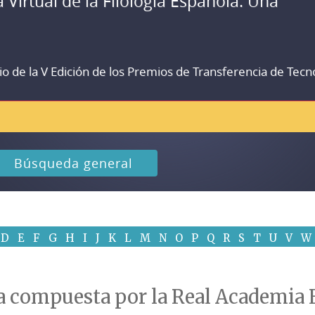
a Virtual de la Filología Española. Una
io de la V Edición de los Premios de Transferencia de Tecn
Búsqueda general
D
E
F
G
H
I
J
K
L
M
N
O
P
Q
R
S
T
U
V
W
na compuesta por la Real Academia 