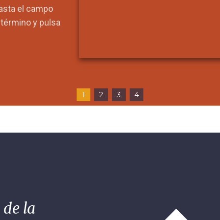
hasta el campo
l término y pulsa
1
2
3
4
 de la