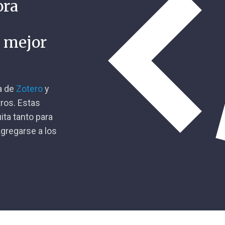
ora
n mejor
ca de
Zotero
y
tros. Estas
ita tanto para
gregarse a los