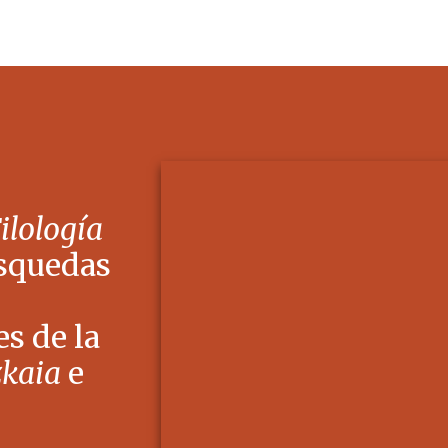
Filología
squedas
s de la
zkaia
e