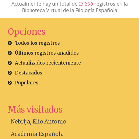
Actualmente hay un total de
registros en la
1
3
8
9
6
Biblioteca Virtual de la Filología Española
Opciones
Todos los registros
Últimos registros añadidos
Actualizados recientemente
Destacados
Populares
Más visitados
Nebrija, Elio Antonio...
Academia Española