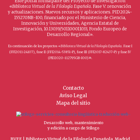
Este portal forma parte del Proyecto de Investigación
«
Biblioteca Virtual de la Filología Española
. Fase V: renovación
y actualizaciones. Nuevos recursos y aplicaciones. PID2024-
155270NB-I00, financiado por el Ministerio de Ciencia,
Innovación y Universidades, Agencia Estatal de
Investigación, 10.13039/501100011033, Fondo Europeo de
Desarrollo Regional».
Es continuación de los proyectos «
Biblioteca Virtual de la Filología Española
. Fase I
(FFI2011-24107), fase II (FFI2014-53851-P), fase III (FFI2017-82437-P) y fase IV
».
(PID2020-112795GB-I00)
Contacto
Aviso Legal
Mapa del sitio
Desarrollo web, mantenimiento
y edición a cargo de Stílogo
BVFE | Biblioteca Virtual de la Filología Española, Madrid