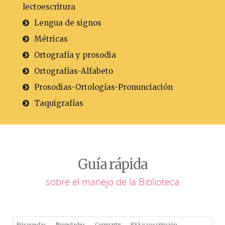
lectoescritura
Lengua de signos
Métricas
Ortografía y prosodia
Ortografías-Alfabeto
Prosodias-Ortologías-Pronunciación
Taquigrafías
Guía rápida
sobre el manejo de la Biblioteca
Búsquedas
Novedades
Compartir
RSS y suscripción