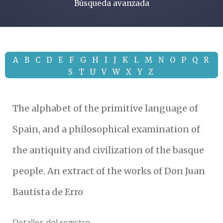
Búsqueda avanzada
A
B
C
D
E
F
G
H
I
J
K
L
M
N
O
P
Q
R
S
T
U
V
W
X
Y
Z
The alphabet of the primitive language of
Spain, and a philosophical examination of
the antiquity and civilization of the basque
people. An extract of the works of Don Juan
Bautista de Erro
Detalles del registro