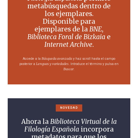
metabúsquedas dentro de
los ejemplares.
Disponible para
ejemplares de la
BNE
,
Biblioteca Foral de Bizkaia
e
Internet Archive
.
Búsqueda avanzada
Accede a la
y haz scroll hasta el campo
Lenguas y variedades
posterior a
. Introduce el término y pulsa en
Buscar
.
NOVEDAD
Ahora la
Biblioteca Virtual de la
Filología Española
incorpora
metadatos para que los