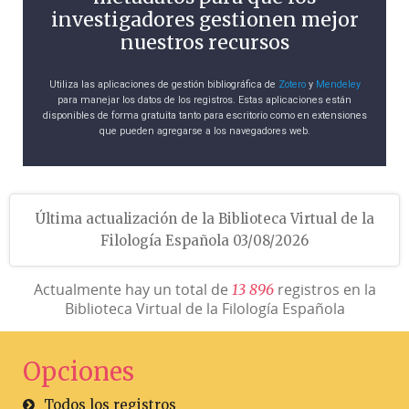
investigadores gestionen mejor
nuestros recursos
Utiliza las aplicaciones de gestión bibliográfica de
Zotero
y
Mendeley
para manejar los datos de los registros. Estas aplicaciones están
disponibles de forma gratuita tanto para escritorio como en extensiones
que pueden agregarse a los navegadores web.
Última actualización de la Biblioteca Virtual de la
Filología Española 03/08/2026
Actualmente hay un total de
registros en la
1
3
8
9
6
Biblioteca Virtual de la Filología Española
Opciones
Todos los registros