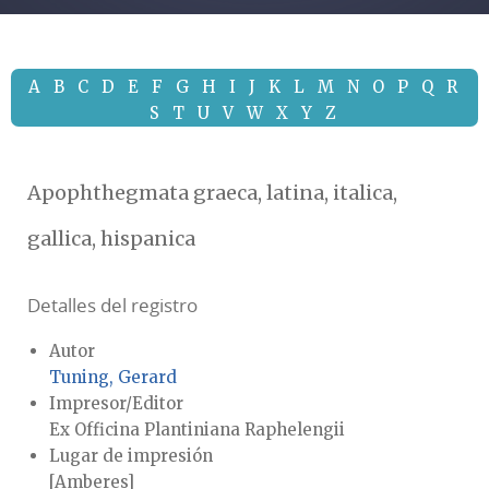
A
B
C
D
E
F
G
H
I
J
K
L
M
N
O
P
Q
R
S
T
U
V
W
X
Y
Z
Apophthegmata graeca, latina, italica,
gallica, hispanica
Detalles del registro
Autor
Tuning, Gerard
Impresor/Editor
Ex Officina Plantiniana Raphelengii
Lugar de impresión
[Amberes]