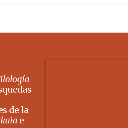
Filología
squedas
s de la
zkaia
e