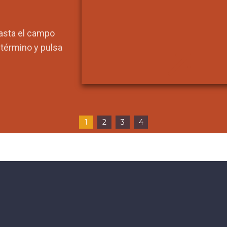
hasta el campo
l término y pulsa
1
2
3
4