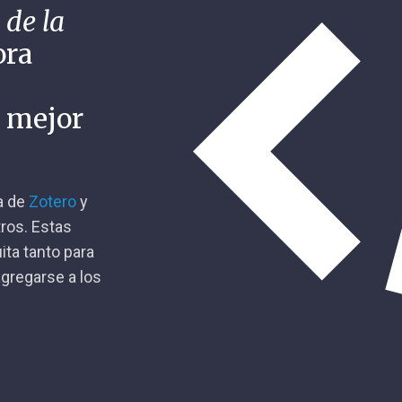
 de la
ora
n mejor
ca de
Zotero
y
tros. Estas
ita tanto para
gregarse a los