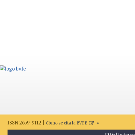
ISSN 2659-9112 |
Cómo se cita la BVFE