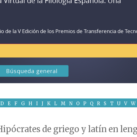
a Virtual de la Filología Española. Una
io de la V Edición de los Premios de Transferencia de Tecn
Búsqueda general
D
E
F
G
H
I
J
K
L
M
N
O
P
Q
R
S
T
U
V
W
ipócrates de griego y latín en leng