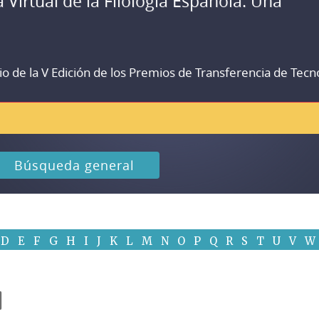
a Virtual de la Filología Española. Una
io de la V Edición de los Premios de Transferencia de Tecn
Búsqueda general
D
E
F
G
H
I
J
K
L
M
N
O
P
Q
R
S
T
U
V
W
]