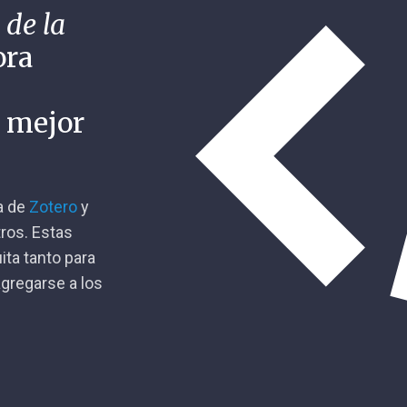
 de la
ora
n mejor
ca de
Zotero
y
tros. Estas
ita tanto para
gregarse a los