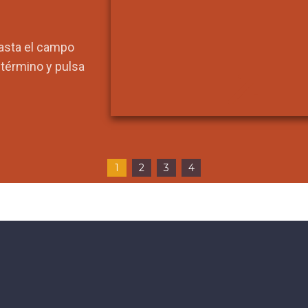
hasta el campo
l término y pulsa
1
2
3
4