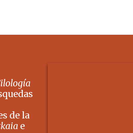
Filología
squedas
s de la
zkaia
e