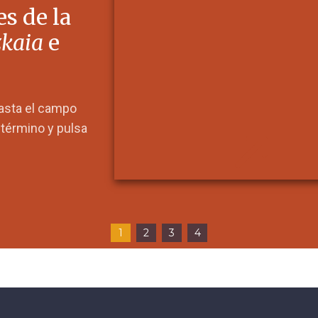
s de la
zkaia
e
hasta el campo
l término y pulsa
1
2
3
4