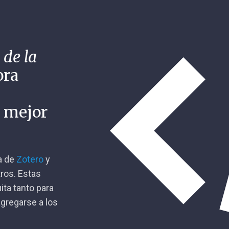
 de la
ora
n mejor
ca de
Zotero
y
tros. Estas
ita tanto para
gregarse a los