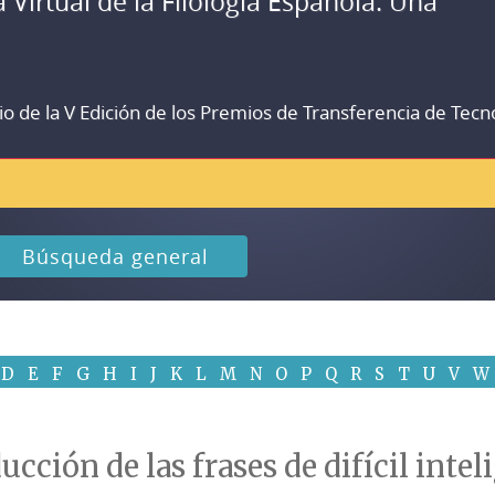
a Virtual de la Filología Española. Una
io de la V Edición de los Premios de Transferencia de Tecn
Búsqueda general
D
E
F
G
H
I
J
K
L
M
N
O
P
Q
R
S
T
U
V
W
ucción de las frases de difícil inte