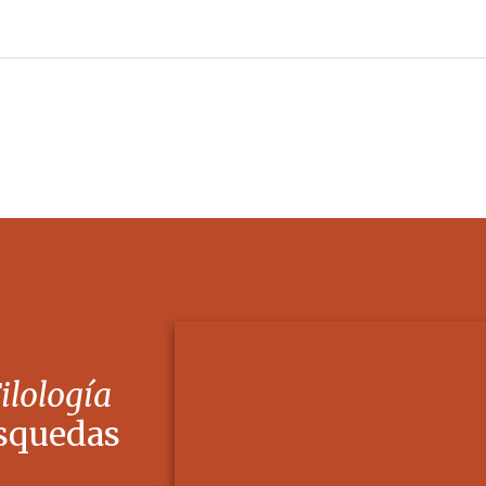
Filología
squedas