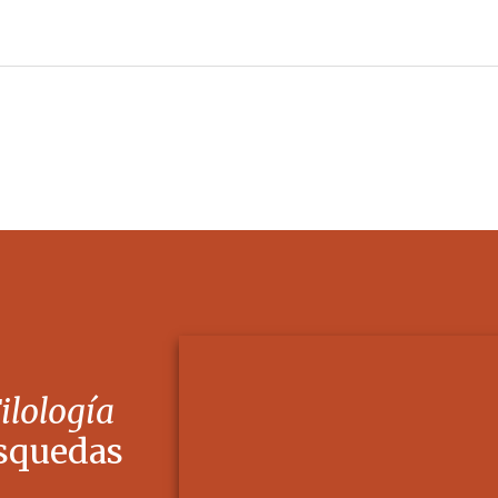
Filología
squedas