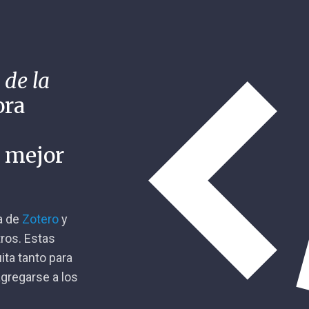
 de la
ora
n mejor
ca de
Zotero
y
tros. Estas
ita tanto para
gregarse a los