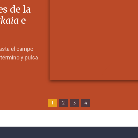
s de la
zkaia
e
hasta el campo
l término y pulsa
1
2
3
4