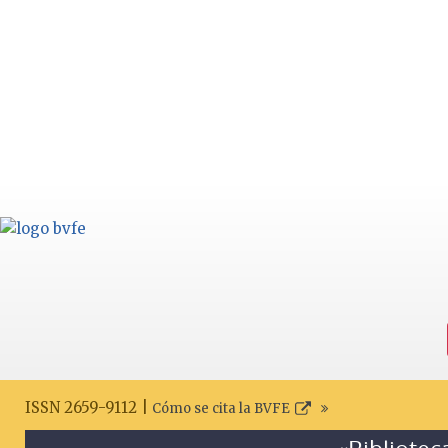
ISSN 2659-9112 |
Cómo se cita la BVFE