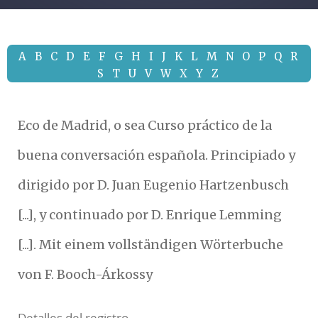
A
B
C
D
E
F
G
H
I
J
K
L
M
N
O
P
Q
R
S
T
U
V
W
X
Y
Z
Eco de Madrid, o sea Curso práctico de la
buena conversación española. Principiado y
dirigido por D. Juan Eugenio Hartzenbusch
[...], y continuado por D. Enrique Lemming
[...]. Mit einem vollständigen Wörterbuche
von F. Booch-Árkossy