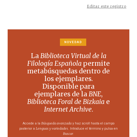
Editar este registro
NOVEDAD
La
Biblioteca Virtual de la
Filología Española
permite
metabúsquedas dentro de
los ejemplares.
Disponible para
ejemplares de la
BNE
,
Biblioteca Foral de Bizkaia
e
Internet Archive
.
Búsqueda avanzada
Accede a la
y haz scroll hasta el campo
Lenguas y variedades
posterior a
. Introduce el término y pulsa en
Buscar
.