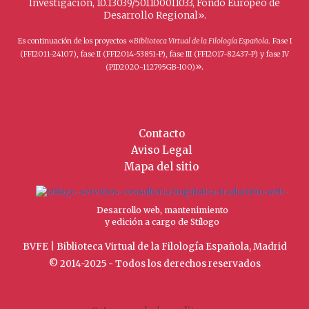
Investigación, 10.13039/501100011033, Fondo Europeo de
Desarrollo Regional».
Es continuación de los proyectos «
Biblioteca Virtual de la Filología Española
. Fase I
(FFI2011-24107), fase II (FFI2014-53851-P), fase III (FFI2017-82437-P) y fase IV
».
(PID2020-112795GB-I00)
Contacto
Aviso Legal
Mapa del sitio
Desarrollo web, mantenimiento
y edición a cargo de Stílogo
BVFE | Biblioteca Virtual de la Filología Española, Madrid
© 2014-2025 - Todos los derechos reservados