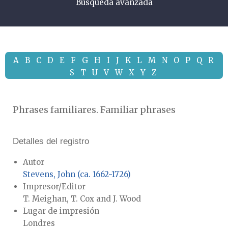
Búsqueda avanzada
A
B
C
D
E
F
G
H
I
J
K
L
M
N
O
P
Q
R
S
T
U
V
W
X
Y
Z
Phrases familiares. Familiar phrases
Detalles del registro
Autor
Stevens, John (ca. 1662-1726)
Impresor/Editor
T. Meighan, T. Cox and J. Wood
Lugar de impresión
Londres