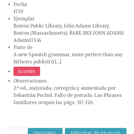
Fecha
1739
Ejemplar
Boston Public Library, John Adams Library,
Boston (Massachusetts), RARE BKS JOHN ADAMS
Adams173.14
Parte de
A new Spanish grammar, more perfect than any
hitherto publish'd […]
Acceder
Observaciones
2.ª ed., mejorada, corregida y aumentada por
Sebastián Puchol. Falto de portada. Las Phrases
familiares ocupan las págs. 317-326.
Imprimir
Informar de un error