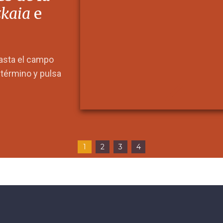
zkaia
e
hasta el campo
l término y pulsa
1
2
3
4