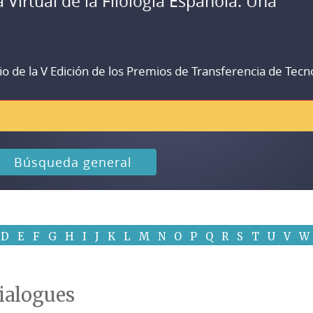
a Virtual de la Filología Española. Una
io de la V Edición de los Premios de Transferencia de Tecn
Búsqueda general
D
E
F
G
H
I
J
K
L
M
N
O
P
Q
R
S
T
U
V
W
ialogues