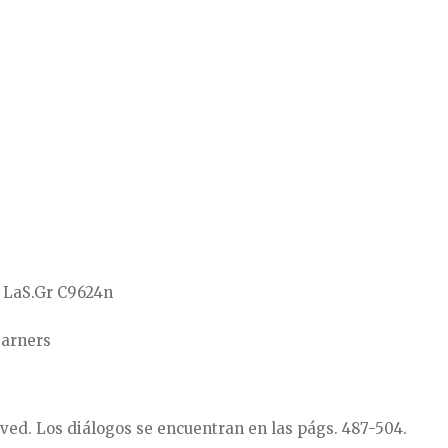
, LaS.Gr C9624n
earners
oved. Los diálogos se encuentran en las págs. 487-504.