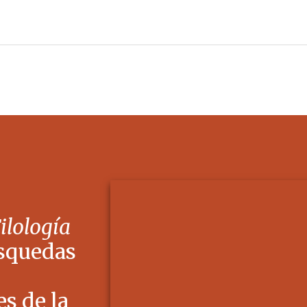
Filología
squedas
s de la