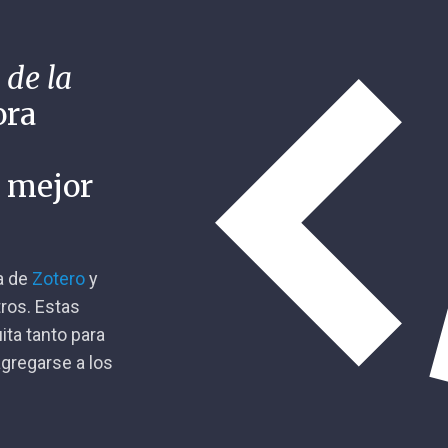
 de la
ora
n mejor
ca de
Zotero
y
tros. Estas
ita tanto para
gregarse a los