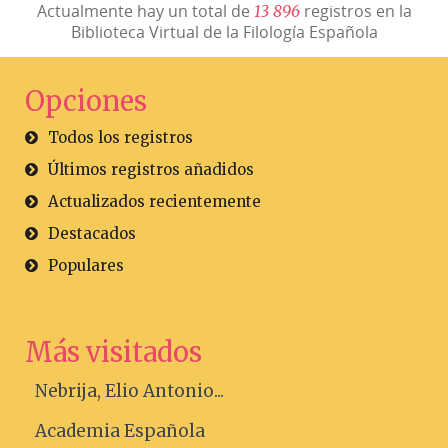
Actualmente hay un total de
registros en la
1
3
8
9
6
Biblioteca Virtual de la Filología Española
Opciones
Todos los registros
Últimos registros añadidos
Actualizados recientemente
Destacados
Populares
Más visitados
Nebrija, Elio Antonio...
Academia Española