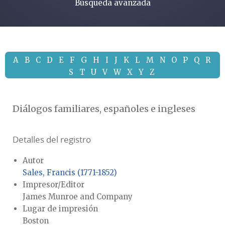
Búsqueda avanzada
A
B
C
D
E
F
G
H
I
J
K
L
M
N
O
P
Q
R
S
T
U
V
W
X
Y
Z
Diálogos familiares, españoles e ingleses
Detalles del registro
Autor
Sales, Francis (1771-1852)
Impresor/Editor
James Munroe and Company
Lugar de impresión
Boston