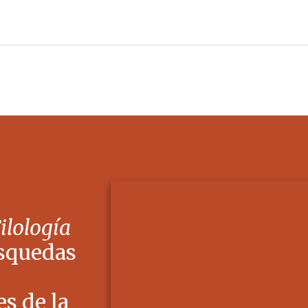
Filología
squedas
s de la