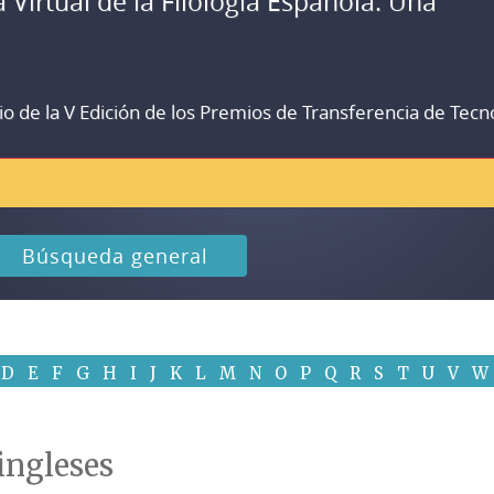
a Virtual de la Filología Española. Una
io de la V Edición de los Premios de Transferencia de Tecn
Búsqueda general
D
E
F
G
H
I
J
K
L
M
N
O
P
Q
R
S
T
U
V
W
 ingleses