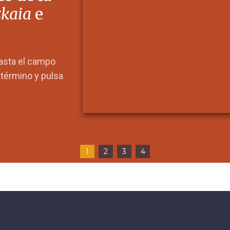
zkaia
e
hasta el campo
l término y pulsa
1
2
3
4