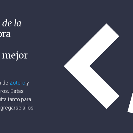
 de la
ora
n mejor
ca de
Zotero
y
tros. Estas
ita tanto para
gregarse a los