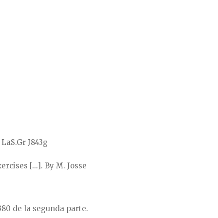
 LaS.Gr J843g
cises [...]. By M. Josse
-380 de la segunda parte.