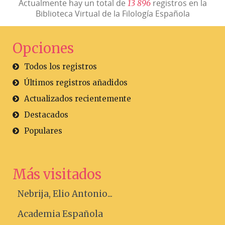
Actualmente hay un total de
registros en la
1
3
8
9
6
Biblioteca Virtual de la Filología Española
Opciones
Todos los registros
Últimos registros añadidos
Actualizados recientemente
Destacados
Populares
Más visitados
Nebrija, Elio Antonio...
Academia Española