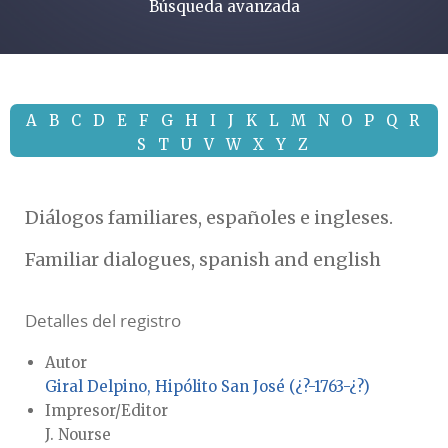
Búsqueda avanzada
A
B
C
D
E
F
G
H
I
J
K
L
M
N
O
P
Q
R
S
T
U
V
W
X
Y
Z
Diálogos familiares, españoles e ingleses.
Familiar dialogues, spanish and english
Detalles del registro
Autor
Giral Delpino, Hipólito San José (¿?-1763-¿?)
Impresor/Editor
J. Nourse