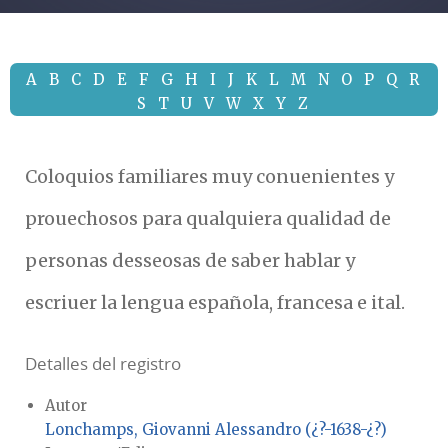
A
B
C
D
E
F
G
H
I
J
K
L
M
N
O
P
Q
R
S
T
U
V
W
X
Y
Z
Coloquios familiares muy conuenientes y
prouechosos para qualquiera qualidad de
personas desseosas de saber hablar y
escriuer la lengua española, francesa e ital.
Detalles del registro
Autor
Lonchamps, Giovanni Alessandro (¿?-1638-¿?)