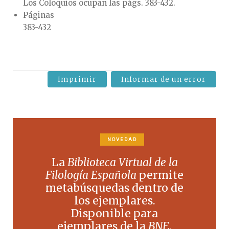
Los Coloquios ocupan las págs. 383-432.
Páginas
383-432
Imprimir
Informar de un error
NOVEDAD
La
Biblioteca Virtual de la
Filología Española
permite
metabúsquedas dentro de
los ejemplares.
Disponible para
ejemplares de la
BNE
,