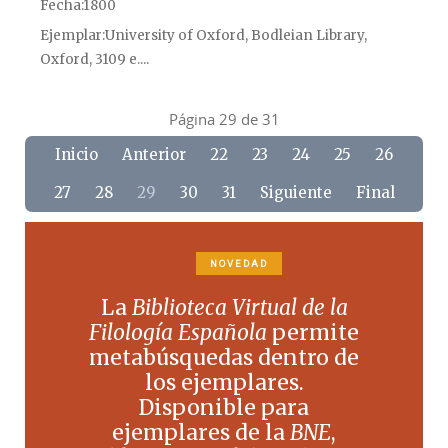
Fecha
1800
Ejemplar
University of Oxford, Bodleian Library,
Oxford, 3109 e....
Página 29 de 31
Inicio
Anterior
22
23
24
25
26
27
28
29
30
31
Siguiente
Final
NOVEDAD
La
Biblioteca Virtual de la
Filología Española
permite
metabúsquedas dentro de
los ejemplares.
Disponible para
ejemplares de la
BNE
,