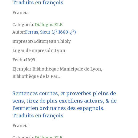
Traduits en françois
Francia
Categoría:
Diálogos ELE
Autor
Ferrus, Sieur (¿?-1680-¿?)
Impresor/Editor
Jean Thioly
Lugar de impresión
Lyon
Fecha
1695
Ejemplar
Bibliothèque Municipale de Lyon,
Bibliothèque de la Par...
Sentences courtes, et proverbes pleins de
sens, tirez de plus excellens auteurs, & de
l'entretien ordinaires des espagnols.
Traduits en françois
Francia
Categoría:
Diálogos ELE