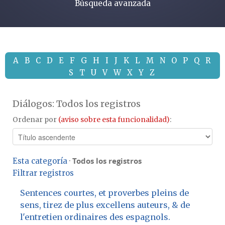
Búsqueda avanzada
A
B
C
D
E
F
G
H
I
J
K
L
M
N
O
P
Q
R
S
T
U
V
W
X
Y
Z
Diálogos: Todos los registros
Ordenar por
(aviso sobre esta funcionalidad)
:
Todos los registros
Esta categoría
·
Filtrar registros
Sentences courtes, et proverbes pleins de
sens, tirez de plus excellens auteurs, & de
l'entretien ordinaires des espagnols.