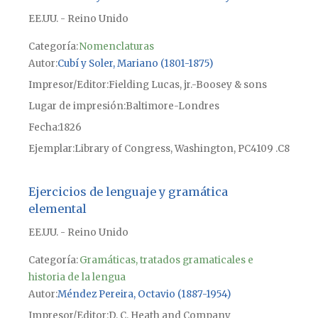
EE.UU. - Reino Unido
Categoría:
Nomenclaturas
Autor
Cubí y Soler, Mariano (1801-1875)
Impresor/Editor
Fielding Lucas, jr.-Boosey & sons
Lugar de impresión
Baltimore-Londres
Fecha
1826
Ejemplar
Library of Congress, Washington, PC4109 .C8
Ejercicios de lenguaje y gramática
elemental
EE.UU. - Reino Unido
Categoría:
Gramáticas, tratados gramaticales e
historia de la lengua
Autor
Méndez Pereira, Octavio (1887-1954)
Impresor/Editor
D. C. Heath and Company