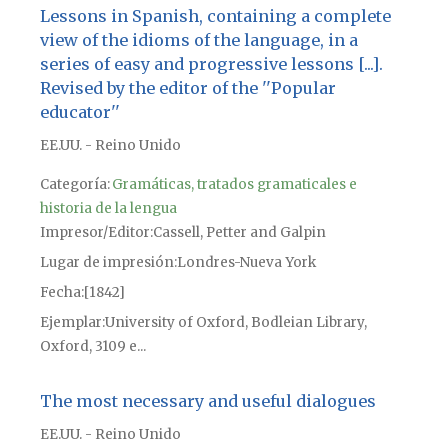
Lessons in Spanish, containing a complete
view of the idioms of the language, in a
series of easy and progressive lessons [...].
Revised by the editor of the ''Popular
educator''
EE.UU. - Reino Unido
Categoría:
Gramáticas, tratados gramaticales e
historia de la lengua
Impresor/Editor
Cassell, Petter and Galpin
Lugar de impresión
Londres-Nueva York
Fecha
[1842]
Ejemplar
University of Oxford, Bodleian Library,
Oxford, 3109 e...
The most necessary and useful dialogues
EE.UU. - Reino Unido