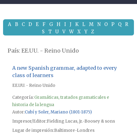
A
B
C
D
E
F
G
H
I
J
K
L
M
N
O
P
Q
R
S
T
U
V
W
X
Y
Z
País:
EE.UU. - Reino Unido
A new Spanish grammar, adapted to every
class of learners
EE.UU. - Reino Unido
Categoría:
Gramáticas, tratados gramaticales e
historia de la lengua
Autor
Cubí y Soler, Mariano (1801-1875)
Impresor/Editor
Fielding Lucas, jr.-Boosey & sons
Lugar de impresión
Baltimore-Londres