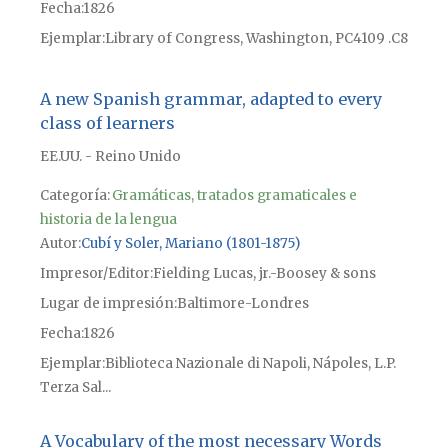
Fecha
1826
Ejemplar
Library of Congress, Washington, PC4109 .C8
A new Spanish grammar, adapted to every
class of learners
EE.UU. - Reino Unido
Categoría:
Gramáticas, tratados gramaticales e
historia de la lengua
Autor
Cubí y Soler, Mariano (1801-1875)
Impresor/Editor
Fielding Lucas, jr.-Boosey & sons
Lugar de impresión
Baltimore-Londres
Fecha
1826
Ejemplar
Biblioteca Nazionale di Napoli, Nápoles, L.P.
Terza Sal...
A Vocabulary of the most necessary Words