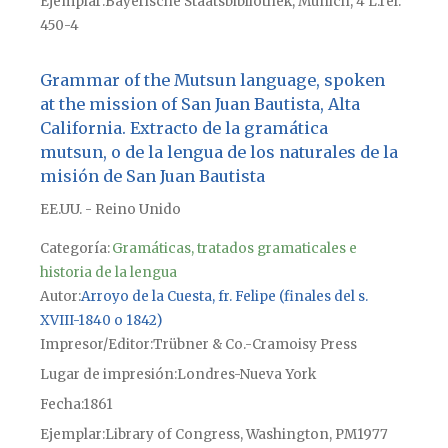
Ejemplar
Bayerische Staatsbibliothek, Múnich, 4 L.rel.
450-4
Grammar of the Mutsun language, spoken
at the mission of San Juan Bautista, Alta
California. Extracto de la gramática
mutsun, o de la lengua de los naturales de la
misión de San Juan Bautista
EE.UU. - Reino Unido
Categoría:
Gramáticas, tratados gramaticales e
historia de la lengua
Autor
Arroyo de la Cuesta, fr. Felipe (finales del s.
XVIII-1840 o 1842)
Impresor/Editor
Trübner & Co.-Cramoisy Press
Lugar de impresión
Londres-Nueva York
Fecha
1861
Ejemplar
Library of Congress, Washington, PM1977