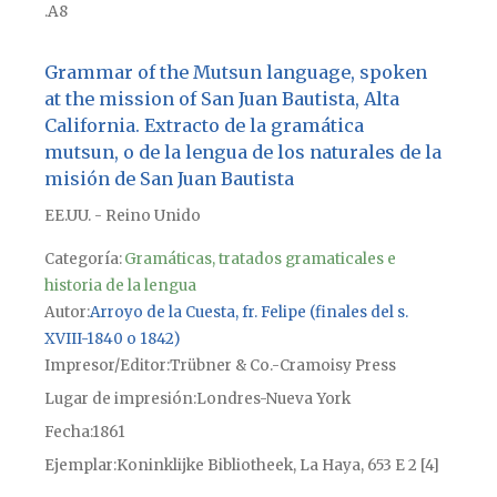
.A8
Grammar of the Mutsun language, spoken
at the mission of San Juan Bautista, Alta
California. Extracto de la gramática
mutsun, o de la lengua de los naturales de la
misión de San Juan Bautista
EE.UU. - Reino Unido
Categoría:
Gramáticas, tratados gramaticales e
historia de la lengua
Autor
Arroyo de la Cuesta, fr. Felipe (finales del s.
XVIII-1840 o 1842)
Impresor/Editor
Trübner & Co.-Cramoisy Press
Lugar de impresión
Londres-Nueva York
Fecha
1861
Ejemplar
Koninklijke Bibliotheek, La Haya, 653 E 2 [4]