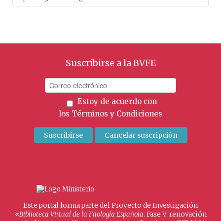
Suscribirse a la BVFE
Estoy de acuerdo con
los
Términos y Condiciones
Este portal forma parte del Proyecto de Investigación
«
Biblioteca Virtual de la Filología Española
. Fase V: renovación