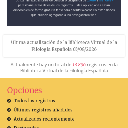
Utiliza las aplicaciones de gestión bibliográfica de
Zotero
y
Mendeley
para manejar los datos de los registros. Estas aplicaciones están
disponibles de forma gratuita tanto para escritorio como en extensiones
que pueden agregarse a los navegadores web.
Última actualización de la Biblioteca Virtual de la
Filología Española 03/08/2026
Actualmente hay un total de
registros en la
1
3
8
9
6
Biblioteca Virtual de la Filología Española
Opciones
Todos los registros
Últimos registros añadidos
Actualizados recientemente