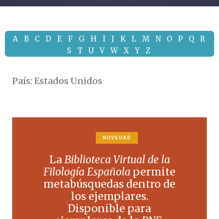
A
B
C
D
E
F
G
H
I
J
K
L
M
N
O
P
Q
R
S
T
U
V
W
X
Y
Z
País:
Estados Unidos
NOVEDAD
La
Biblioteca Virtual de la
Filología Española
permite
metabúsquedas dentro de
los ejemplares.
Disponible para