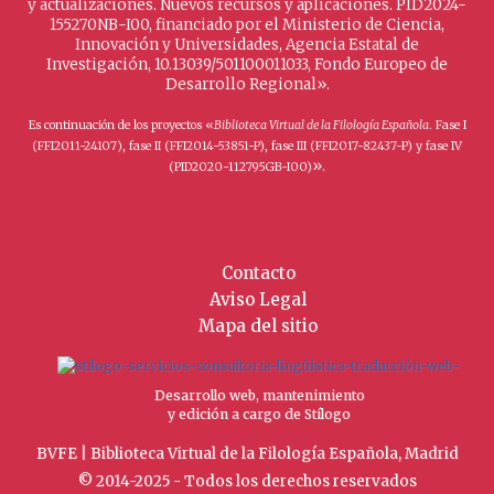
y actualizaciones. Nuevos recursos y aplicaciones. PID2024-
155270NB-I00, financiado por el Ministerio de Ciencia,
Innovación y Universidades, Agencia Estatal de
Investigación, 10.13039/501100011033, Fondo Europeo de
Desarrollo Regional».
Es continuación de los proyectos «
Biblioteca Virtual de la Filología Española
. Fase I
(FFI2011-24107), fase II (FFI2014-53851-P), fase III (FFI2017-82437-P) y fase IV
».
(PID2020-112795GB-I00)
Contacto
Aviso Legal
Mapa del sitio
Desarrollo web, mantenimiento
y edición a cargo de Stílogo
BVFE | Biblioteca Virtual de la Filología Española, Madrid
© 2014-2025 - Todos los derechos reservados