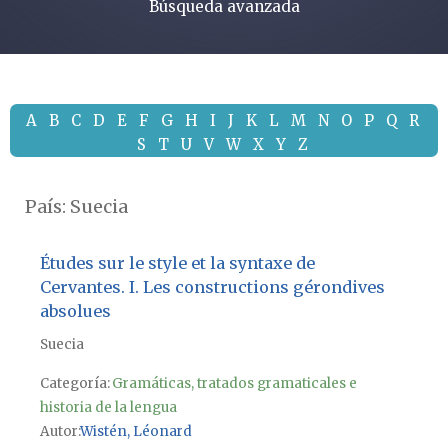
Búsqueda avanzada
A
B
C
D
E
F
G
H
I
J
K
L
M
N
O
P
Q
R
S
T
U
V
W
X
Y
Z
País:
Suecia
Études sur le style et la syntaxe de
Cervantes. I. Les constructions gérondives
absolues
Suecia
Categoría:
Gramáticas, tratados gramaticales e
historia de la lengua
Autor
Wistén, Léonard