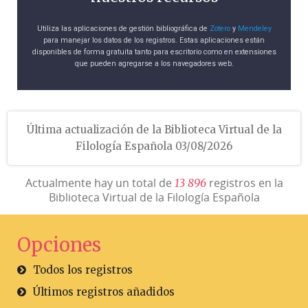
Utiliza las aplicaciones de gestión bibliográfica de
Zotero
y
Mendeley
para manejar los datos de los registros. Estas aplicaciones están
disponibles de forma gratuita tanto para escritorio como en extensiones
que pueden agregarse a los navegadores web.
Última actualización de la Biblioteca Virtual de la
Filología Española 03/08/2026
Actualmente hay un total de
registros en la
1
3
8
9
6
Biblioteca Virtual de la Filología Española
Opciones
Todos los registros
Últimos registros añadidos