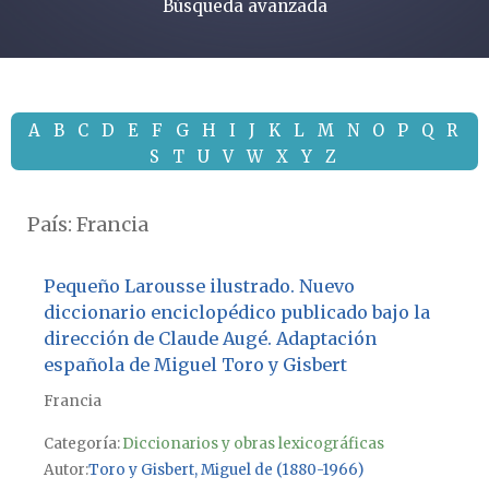
Búsqueda avanzada
A
B
C
D
E
F
G
H
I
J
K
L
M
N
O
P
Q
R
S
T
U
V
W
X
Y
Z
País:
Francia
Pequeño Larousse ilustrado. Nuevo
diccionario enciclopédico publicado bajo la
dirección de Claude Augé. Adaptación
española de Miguel Toro y Gisbert
Francia
Categoría:
Diccionarios y obras lexicográficas
Autor
Toro y Gisbert, Miguel de (1880-1966)