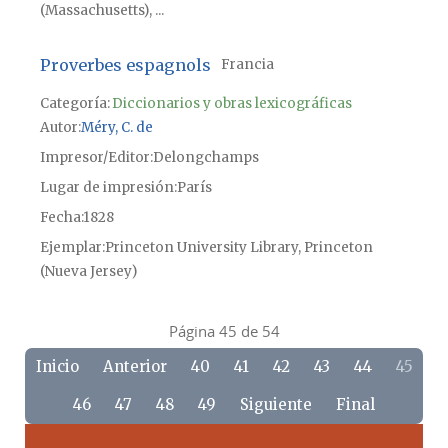
(Massachusetts), ...
Proverbes espagnols
Francia
Categoría:
Diccionarios y obras lexicográficas
Autor
Méry, C. de
Impresor/Editor
Delongchamps
Lugar de impresión
París
Fecha
1828
Ejemplar
Princeton University Library, Princeton
(Nueva Jersey)
Página 45 de 54
Inicio
Anterior
40
41
42
43
44
45
46
47
48
49
Siguiente
Final