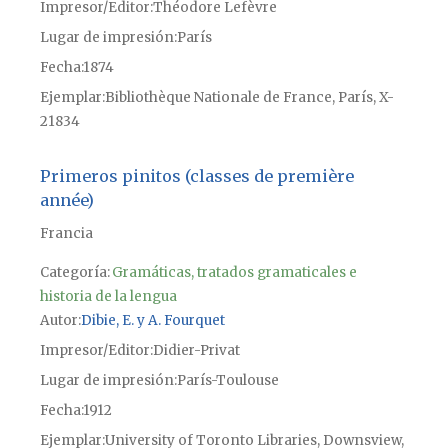
Impresor/Editor
Théodore Lefèvre
Lugar de impresión
París
Fecha
1874
Ejemplar
Bibliothèque Nationale de France, París, X-
21834
Primeros pinitos (classes de première
année)
Francia
Categoría:
Gramáticas, tratados gramaticales e
historia de la lengua
Autor
Dibie, E. y A. Fourquet
Impresor/Editor
Didier-Privat
Lugar de impresión
París-Toulouse
Fecha
1912
Ejemplar
University of Toronto Libraries, Downsview,