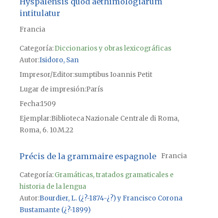
Hyspalensis quod aethimologiarum
intitulatur
Francia
Categoría:
Diccionarios y obras lexicográficas
Autor
Isidoro, San
Impresor/Editor
sumptibus Ioannis Petit
Lugar de impresión
París
Fecha
1509
Ejemplar
Biblioteca Nazionale Centrale di Roma,
Roma, 6. 10.M.22
Précis de la grammaire espagnole
Francia
Categoría:
Gramáticas, tratados gramaticales e
historia de la lengua
Autor
Bourdier, L. (¿?-1874-¿?) y Francisco Corona
Bustamante (¿?-1899)