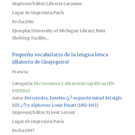
Impresor/Editor
Librería Larousse
Lugar de impresión
París
Fecha
1916
Ejemplar
University of Michigan Library, Buhr
Shelving Facility,...
Pequeño vocabulario de la lengua lenca
(dialecto de Guajiquiro)
Francia
Categoría:
Diccionarios y obras lexicográficas (EN
ESPERA)
Autor
Hernández, Eusebio (¿?-segunda mitad del siglo
XIX-¿?) y Alphonse Louis Pinart (1852-1911)
Impresor/Editor
Ernest Leroux
Lugar de impresión
París
Fecha
1897