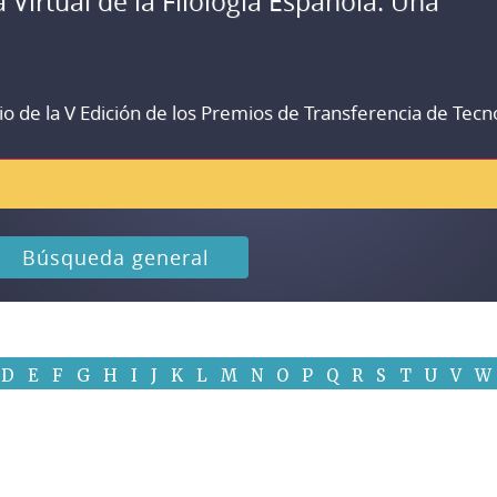
a Virtual de la Filología Española. Una
io de la V Edición de los Premios de Transferencia de Tecn
Búsqueda general
D
E
F
G
H
I
J
K
L
M
N
O
P
Q
R
S
T
U
V
W