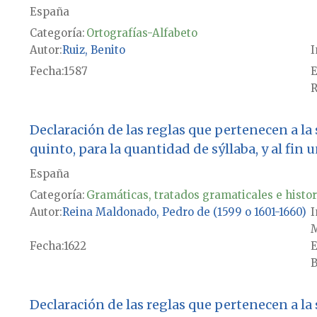
España
Categoría:
Ortografías-Alfabeto
Autor
Ruiz, Benito
I
Fecha
1587
E
R
Declaración de las reglas que pertenecen a la 
quinto, para la quantidad de sýllaba, y al fin 
España
Categoría:
Gramáticas, tratados gramaticales e histor
Autor
Reina Maldonado, Pedro de (1599 o 1601-1660)
I
Fecha
1622
E
B
Declaración de las reglas que pertenecen a la 