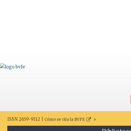
ISSN 2659-9112 |
Cómo se cita la BVFE