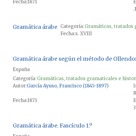
Fecha
1871
E
.
Gramática árabe
Categoría:
Gramáticas, tratados g
Fecha
s. XVIII
Gramática árabe según el método de Ollendo
España
Categoría:
Gramáticas, tratados gramaticales e histor
Autor
García Ayuso, Francisco (1845-1897)
I
R
Fecha
1871
E
3
Gramática árabe. Fascículo 1.º