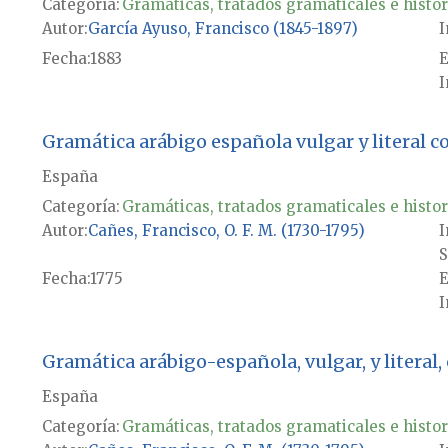
Categoría:
Gramáticas, tratados gramaticales e histor
Autor
García Ayuso, Francisco (1845-1897)
I
Fecha
1883
E
I
Gramática arábigo española vulgar y literal 
España
Categoría:
Gramáticas, tratados gramaticales e histor
Autor
Cañes, Francisco, O. F. M. (1730-1795)
I
S
Fecha
1775
E
I
Gramática arábigo-española, vulgar, y literal, 
España
Categoría:
Gramáticas, tratados gramaticales e histor