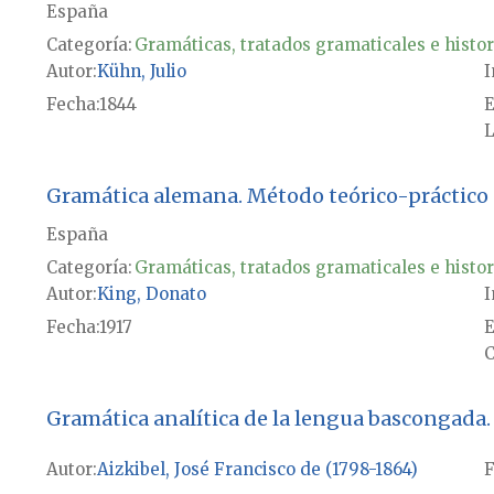
España
Categoría:
Gramáticas, tratados gramaticales e histor
Autor
Kühn, Julio
I
Fecha
1844
E
L
Gramática alemana. Método teórico-práctico
España
Categoría:
Gramáticas, tratados gramaticales e histor
Autor
King, Donato
I
Fecha
1917
E
C
Gramática analítica de la lengua bascongada. 
Autor
Aizkibel, José Francisco de (1798-1864)
F