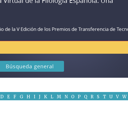
a Virtual de la Filología Española. Una
io de la V Edición de los Premios de Transferencia de Tecn
Búsqueda general
D
E
F
G
H
I
J
K
L
M
N
O
P
Q
R
S
T
U
V
W