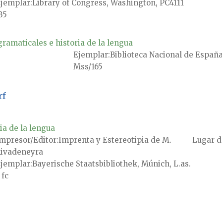
jemplar
Library of Congress, Washington, PC4111
B5
ramaticales e historia de la lengua
Ejemplar
Biblioteca Nacional de España
Mss/165
rf
ia de la lengua
mpresor/Editor
Imprenta y Estereotipia de M.
Lugar d
ivadeneyra
jemplar
Bayerische Staatsbibliothek, Múnich, L.as.
 fc