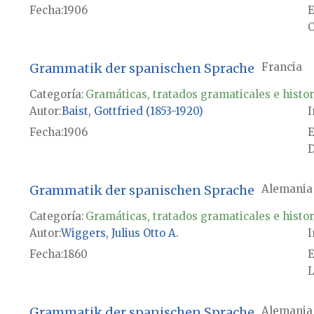
Fecha
1906
E
C
Grammatik der spanischen Sprache
Francia
Categoría:
Gramáticas, tratados gramaticales e histor
Autor
Baist, Gottfried (1853-1920)
I
Fecha
1906
E
D
Grammatik der spanischen Sprache
Alemania
Categoría:
Gramáticas, tratados gramaticales e histor
Autor
Wiggers, Julius Otto A.
I
Fecha
1860
E
L
Grammatik der spanischen Sprache
Alemania