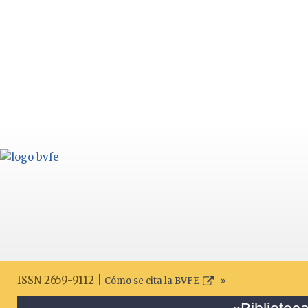
ISSN 2659-9112 |
Cómo se cita la BVFE