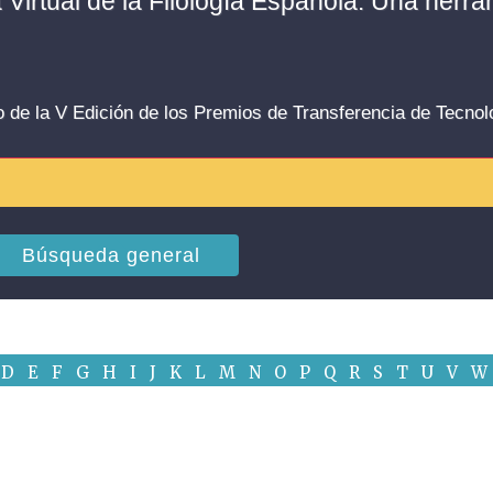
a Virtual de la Filología Española. Una herr
o de la V Edición de los Premios de Transferencia de Tecno
Búsqueda general
D
E
F
G
H
I
J
K
L
M
N
O
P
Q
R
S
T
U
V
W