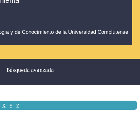
amienta
logía y de Conocimiento de la Universidad Complutense
Búsqueda avanzada
X
Y
Z