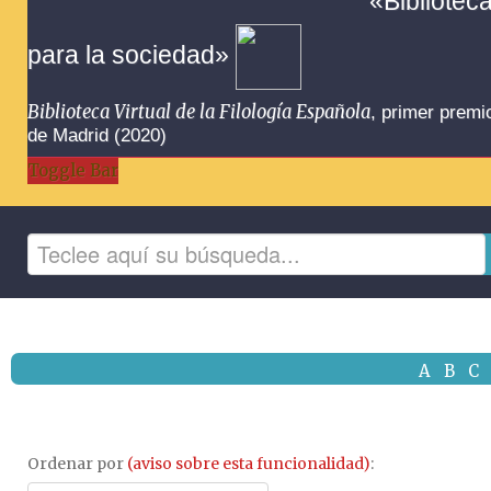
«Bibliotec
para la sociedad»
Biblioteca Virtual de la Filología Española
, primer premi
de Madrid (2020)
Toggle Bar
A
B
C
Ordenar por
(aviso sobre esta funcionalidad)
: