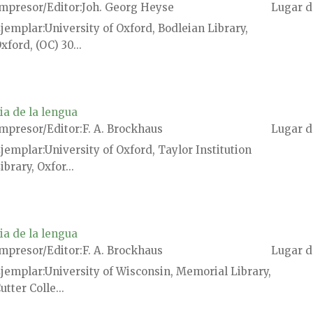
mpresor/Editor
Joh. Georg Heyse
Lugar d
jemplar
University of Oxford, Bodleian Library,
xford, (OC) 30...
ia de la lengua
mpresor/Editor
F. A. Brockhaus
Lugar d
jemplar
University of Oxford, Taylor Institution
ibrary, Oxfor...
ia de la lengua
mpresor/Editor
F. A. Brockhaus
Lugar d
jemplar
University of Wisconsin, Memorial Library,
utter Colle...