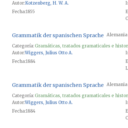
Autor
Kotzenberg, H. W. A.
I
Fecha
1855
E
O
Grammatik der spanischen Sprache
Alemania
Categoría:
Gramáticas, tratados gramaticales e histor
Autor
Wiggers, Julius Otto A.
I
Fecha
1884
E
L
Grammatik der spanischen Sprache
Alemania
Categoría:
Gramáticas, tratados gramaticales e histor
Autor
Wiggers, Julius Otto A.
I
Fecha
1884
E
C