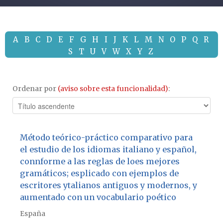
A
B
C
D
E
F
G
H
I
J
K
L
M
N
O
P
Q
R
S
T
U
V
W
X
Y
Z
Ordenar por
(aviso sobre esta funcionalidad)
:
Método teórico-práctico comparativo para
el estudio de los idiomas italiano y español,
connforme a las reglas de loes mejores
gramáticos; esplicado con ejemplos de
escritores ytalianos antiguos y modernos, y
aumentado con un vocabulario poético
España