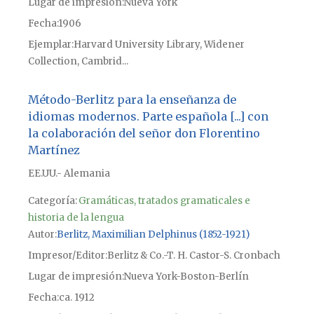
Lugar de impresión
Nueva York
Fecha
1906
Ejemplar
Harvard University Library, Widener
Collection, Cambrid...
Método-Berlitz para la enseñanza de
idiomas modernos. Parte española [...] con
la colaboración del señor don Florentino
Martínez
EE.UU.- Alemania
Categoría:
Gramáticas, tratados gramaticales e
historia de la lengua
Autor
Berlitz, Maximilian Delphinus (1852-1921)
Impresor/Editor
Berlitz & Co.-T. H. Castor-S. Cronbach
Lugar de impresión
Nueva York-Boston-Berlín
Fecha
ca. 1912