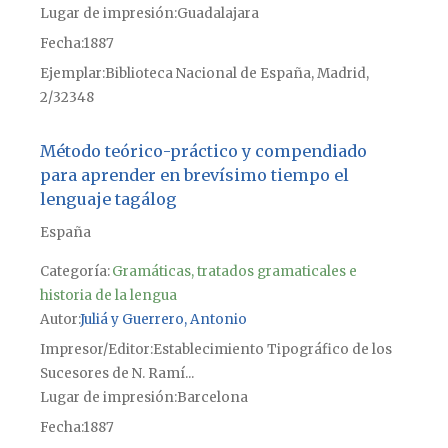
Lugar de impresión
Guadalajara
Fecha
1887
Ejemplar
Biblioteca Nacional de España, Madrid,
2/32348
Método teórico-práctico y compendiado
para aprender en brevísimo tiempo el
lenguaje tagálog
España
Categoría:
Gramáticas, tratados gramaticales e
historia de la lengua
Autor
Juliá y Guerrero, Antonio
Impresor/Editor
Establecimiento Tipográfico de los
Sucesores de N. Ramí...
Lugar de impresión
Barcelona
Fecha
1887