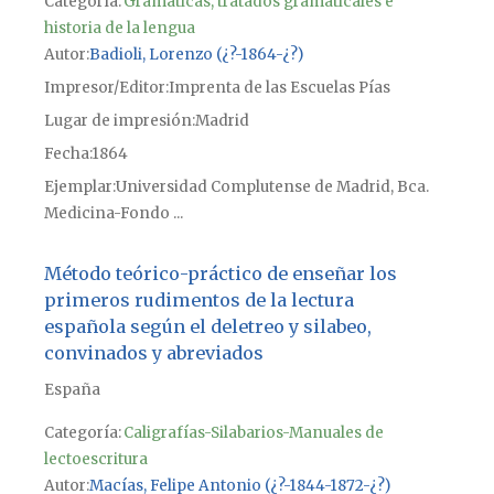
Categoría:
Gramáticas, tratados gramaticales e
historia de la lengua
Autor
Badioli, Lorenzo (¿?-1864-¿?)
Impresor/Editor
Imprenta de las Escuelas Pías
Lugar de impresión
Madrid
Fecha
1864
Ejemplar
Universidad Complutense de Madrid, Bca.
Medicina-Fondo ...
Método teórico-práctico de enseñar los
primeros rudimentos de la lectura
española según el deletreo y silabeo,
convinados y abreviados
España
Categoría:
Caligrafías-Silabarios-Manuales de
lectoescritura
Autor
Macías, Felipe Antonio (¿?-1844-1872-¿?)