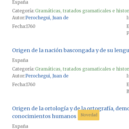
España
Categoría:
Gramáticas, tratados gramaticales e histor
Autor
Perochegui, Juan de
I
Fecha
1760
E
P
Origen de la nación bascongada y de su leng
España
Categoría:
Gramáticas, tratados gramaticales e histor
Autor
Perochegui, Juan de
I
Fecha
1760
E
B
Origen de la ortología y de la ortografía, de
Novedad
conocimientos humanos
España