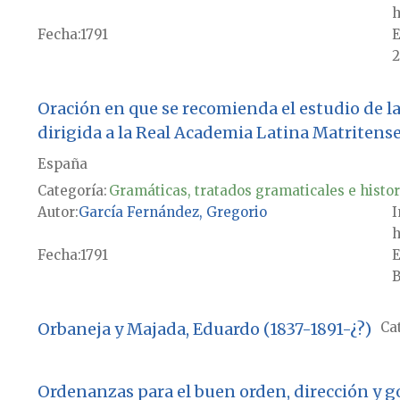
h
Fecha
1791
E
2
Oración en que se recomienda el estudio de la l
dirigida a la Real Academia Latina Matritense.
España
Categoría:
Gramáticas, tratados gramaticales e histor
Autor
García Fernández, Gregorio
I
h
Fecha
1791
E
B
Orbaneja y Majada, Eduardo (1837-1891-¿?)
Ca
Ordenanzas para el buen orden, dirección y gob