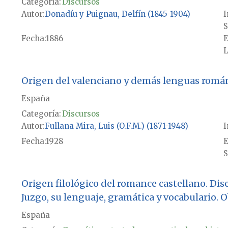
Categoría:
Discursos
Autor
Donadíu y Puignau, Delfín (1845-1904)
I
S
Fecha
1886
E
L
Origen del valenciano y demás lenguas romá
España
Categoría:
Discursos
Autor
Fullana Mira, Luis (O.F.M.) (1871-1948)
I
Fecha
1928
E
S
Origen filológico del romance castellano. Dis
Juzgo, su lenguaje, gramática y vocabulario. O
España