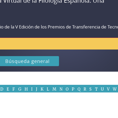
a Virtual de la Filología Española. Una
io de la V Edición de los Premios de Transferencia de Tecn
Búsqueda general
D
E
F
G
H
I
J
K
L
M
N
O
P
Q
R
S
T
U
V
W