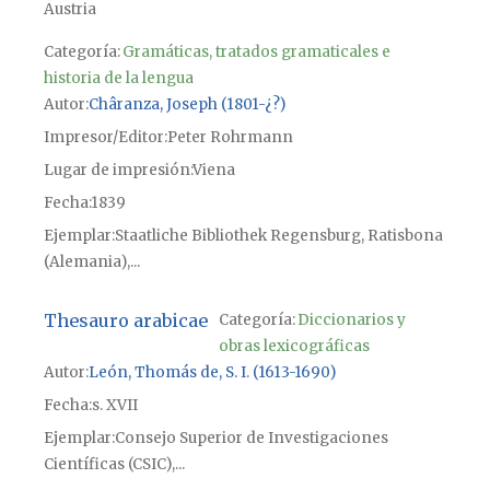
Austria
Categoría:
Gramáticas, tratados gramaticales e
historia de la lengua
Autor
Châranza, Joseph (1801-¿?)
Impresor/Editor
Peter Rohrmann
Lugar de impresión
Viena
Fecha
1839
Ejemplar
Staatliche Bibliothek Regensburg, Ratisbona
(Alemania),...
Thesauro arabicae
Categoría:
Diccionarios y
obras lexicográficas
Autor
León, Thomás de, S. I. (1613-1690)
Fecha
s. XVII
Ejemplar
Consejo Superior de Investigaciones
Científicas (CSIC),...