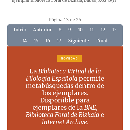
Ejemplar
Biblioteca Foral de Bizkaia, Bilbao, R-3243(1)
Página 13 de 25
Inicio
Anterior
8
9
10
11
12
13
14
15
16
17
Siguiente
Final
NOVEDAD
La
Biblioteca Virtual de la
Filología Española
permite
metabúsquedas dentro de
los ejemplares.
Disponible para
ejemplares de la
BNE
,
Biblioteca Foral de Bizkaia
e
Internet Archive
.