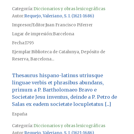
Categoría:
Diccionarios y obras lexicográficas
Autor
Requejo, Valeriano, S. I. (1621-1686)
Impresor/Editor
Juan Francisco Piferrer
Lugar de impresión
Barcelona
Fecha
1795
Ejemplar
Biblioteca de Catalunya, Depósito de
Reserva, Barcelona...
Thesaurus hispano-latinus utriusque
linguae verbis et phrasibus abundans,
primum a P. Bartholomaeo Bravo e
Societate Jesu inventus, deinde a P. Petro de
Salas ex eadem societate locupletatus [...]
España
Categoría:
Diccionarios y obras lexicográficas
Autor
Requejo, Valeriano, S. I. (1621-1686)