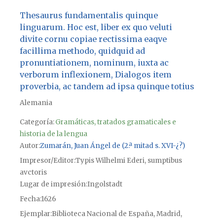
Thesaurus fundamentalis quinque
linguarum. Hoc est, liber ex quo veluti
divite cornu copiae rectissima eaqve
facillima methodo, quidquid ad
pronuntiationem, nominum, iuxta ac
verborum inflexionem, Dialogos item
proverbia, ac tandem ad ipsa quinque totius
Alemania
Categoría:
Gramáticas, tratados gramaticales e
historia de la lengua
Autor
Zumarán, Juan Ángel de (2.ª mitad s. XVI-¿?)
Impresor/Editor
Typis Wilhelmi Ederi, sumptibus
avctoris
Lugar de impresión
Ingolstadt
Fecha
1626
Ejemplar
Biblioteca Nacional de España, Madrid,