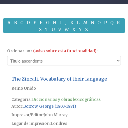
A
B
C
D
E
F
G
H
I
J
K
L
M
N
O
P
Q
R
S
T
U
V
W
X
Y
Z
Ordenar por
(aviso sobre esta funcionalidad)
:
The Zincali. Vocabulary of their language
Reino Unido
Categoría:
Diccionarios y obras lexicográficas
Autor
Borrow, George (1803-1881)
Impresor/Editor
John Murray
Lugar de impresión
Londres