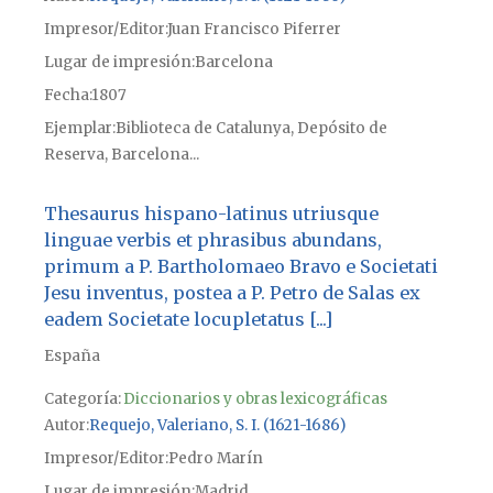
Impresor/Editor
Juan Francisco Piferrer
Lugar de impresión
Barcelona
Fecha
1807
Ejemplar
Biblioteca de Catalunya, Depósito de
Reserva, Barcelona...
Thesaurus hispano-latinus utriusque
linguae verbis et phrasibus abundans,
primum a P. Bartholomaeo Bravo e Societati
Jesu inventus, postea a P. Petro de Salas ex
eadem Societate locupletatus [...]
España
Categoría:
Diccionarios y obras lexicográficas
Autor
Requejo, Valeriano, S. I. (1621-1686)
Impresor/Editor
Pedro Marín
Lugar de impresión
Madrid