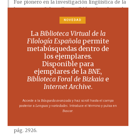
Fue pionero en la investigación lingüística de la
lengua cora. Sobre ella escribió varias obras, de
las que no todas se conservan. Destaca su
NOVEDAD
Vocabulario de las lenguas castellana y cora
,
publicado originalmente en México en 1732.
La
Biblioteca Virtual de la
Filología Española
permite
Obra
metabúsquedas dentro de
los ejemplares.
Vocabulario de las lenguas castellana y cora
,
Disponible para
Herederos de la Viuda de Francisco Rodriguez
ejemplares de la
BNE
,
Lupercio, México, 1888.
Biblioteca Foral de Bizkaia
e
Internet Archive
.
Bibliografía
O’Neill, Charles E., S. I. y Joaquín María
Búsqueda avanzada
Accede a la
y haz scroll hasta el campo
Lenguas y variedades
posterior a
. Introduce el término y pulsa en
Domínguez, S. I. (coords.),
Diccionario histórico de
Buscar
.
la Compañía de Jesús
, Universidad Pontificia de
Comillas-Institutum Historicum, Madrid, 2001,
pág. 2926.