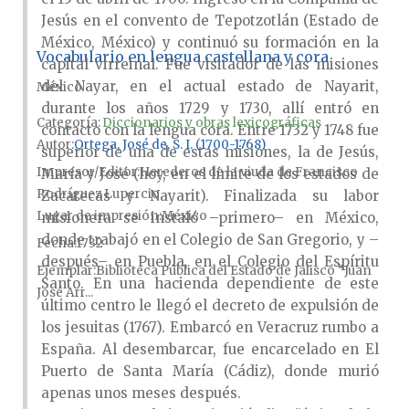
Jesús en el convento de Tepotzotlán (Estado de
México, México) y continuó su formación en la
Vocabulario en lengua castellana y cora
capital virreinal. Fue visitador de las misiones
del Nayar, en el actual estado de Nayarit,
México
durante los años 1729 y 1730, allí entró en
Categoría:
Diccionarios y obras lexicográficas
contacto con la lengua cora. Entre 1732 y 1748 fue
Autor
Ortega, José de, S. I. (1700-1768)
superior de una de estas misiones, la de Jesús,
Impresor/Editor
Herederos de la viuda de Francisco
María y José (hoy, en el límite de los estados de
Rodríguez Lupercio
Zacatecas y Nayarit). Finalizada su labor
Lugar de impresión
México
misionera se instaló –primero– en México,
donde trabajó en el Colegio de San Gregorio, y –
Fecha
1732
después– en Puebla, en el Colegio del Espíritu
Ejemplar
Biblioteca Pública del Estado de Jalisco “Juan
Santo. En una hacienda dependiente de este
José Arr...
último centro le llegó el decreto de expulsión de
los jesuitas (1767). Embarcó en Veracruz rumbo a
España. Al desembarcar, fue encarcelado en El
Puerto de Santa María (Cádiz), donde murió
apenas unos meses después.