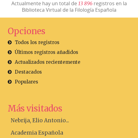
Actualmente hay un total de
registros en la
1
3
8
9
6
Biblioteca Virtual de la Filología Española
Opciones
Todos los registros
Últimos registros añadidos
Actualizados recientemente
Destacados
Populares
Más visitados
Nebrija, Elio Antonio...
Academia Española