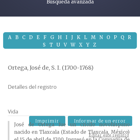
Búsqueda avanzada
A
B
C
D
E
F
G
H
I
J
K
L
M
N
O
P
Q
R
S
T
U
V
W
X
Y
Z
Ortega, José de, S. I. (1700-1768)
Detalles del registro
Vida
Imprimir
Informar de un error
José de Ortega fue un criollo novohispano
nacido en Tlaxcala (Estado de Tlaxcala, México)
Editar este registro
el 15 de abril de 1700. Ingresó en la Compañía de