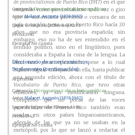
de provincialismos de Puerto Rico
(1917) en el que
entiende como provincialismo toda voz o giro
Categoría:
Diccionarios y obras lexicográficas
Autor
Malaret, Augusto (1878-1967)
que se usa en una provincia o comarca de un
país o nación, pese a que Puerto Rico hacía 20
Lugar de impresión
Buenos Aires
años que no era provincia española; sin
Fecha
1941
embargo, eso no ha de ser entendido en el
Ejemplar
No consta
sentido político, sino en el lingüístico, pues
consideraba a España la cuna de la lengua. La
Diccionario de americanismos.
obra tuvo poca repercusión, pese a lo cual
Suplemento (continuación)
Malaret siguió trabajando en ella, hasta publicar
una segunda edición, ahora con el título de
Argentina
Vocabulario de Puerto Rico
, que tuvo otras
Categoría:
Diccionarios y obras lexicográficas
ediciones, ya sin modificación ninguna.
Autor
Malaret, Augusto (1878-1967)
Comprobó que no pocas de las voces
provinciales de Puerto Rico también eran
Lugar de impresión
Buenos Aires
usadas en otros países hispanoamericanos,
Fecha
1942
además de las que ya no se usaban en la
Ejemplar
No consta
metrópoli, por lo que se lanzó a redactar el