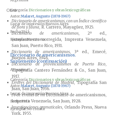
Argentina
Obra
Categoría:
Diccionarios y obras lexicográficas
Autor
Malaret, Augusto (1878-1967)
Diccionario de americanismos, con un Índice científico
Lugar de impresión
Buenos Aires
de flora y fauna
, R. Carrero, Mayagüez, 1925.
Fecha
1943
Diccionario de americanismos
, 2ª ed.,
extensamente corregida, Imprenta Venezuela,
Ejemplar
No consta
San Juan, Puerto Rico, 1931.
Diccionario de americanismos
, 3ª ed., Emecé,
Diccionario de americanismos.
Buenos Aires, 1946.
Suplemento (continuación)
Diccionario de provincialismos de Puerto Rico
,
Argentina
Tipografía Cantero Fernández & Co., San Juan,
1917.
Categoría:
Diccionarios y obras lexicográficas
Errores del Diccionario de Madrid
, Tipografía San
Autor
Malaret, Augusto (1878-1967)
Juan, San Juan, 1936.
Lugar de impresión
Buenos Aires
Fe de erratas de mi
Diccionario de americanismos,
Imprenta Venezuela, San Juan, 1928.
Fecha
1943
Investigaciones gramaticales
, Orlando Press, Nueva
Ejemplar
No consta
York, 1955.