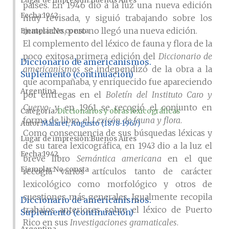
Lugar de impresión
Buenos Aires
países. En 1946 dio a la luz una nueva edición
Fecha
1942
muy revisada, y siguió trabajando sobre los
materiales, pero no llegó una nueva edición.
Ejemplar
No consta
El complemento del léxico de fauna y flora de la
poco exitosa primera edición del
Diccionario de
Diccionario de americanismos.
americanismos
se independizó de la obra a la
Suplemento (continuación)
que acompañaba, y enriquecido fue apareciendo
Argentina
por entregas en el
Boletín del Instituto Caro y
Cuervo
, y en 1961 se recogió el conjunto en
Categoría:
Diccionarios y obras lexicográficas
forma de libro, el
Lexicón de fauna y flora
.
Autor
Malaret, Augusto (1878-1967)
Como consecuencia de sus búsquedas léxicas y
Lugar de impresión
Buenos Aires
de su tarea lexicográfica, en 1943 dio a la luz el
Fecha
1942
breve libro
Semántica americana
en el que
Ejemplar
No consta
recogía varios artículos tanto de carácter
lexicológico como morfológico y otros de
cuestiones más generales. Igualmente recopila
Diccionario de americanismos.
trabajos anteriores sobre el léxico de Puerto
Suplemento (continuación)
Rico en sus
Investigaciones gramaticales
.