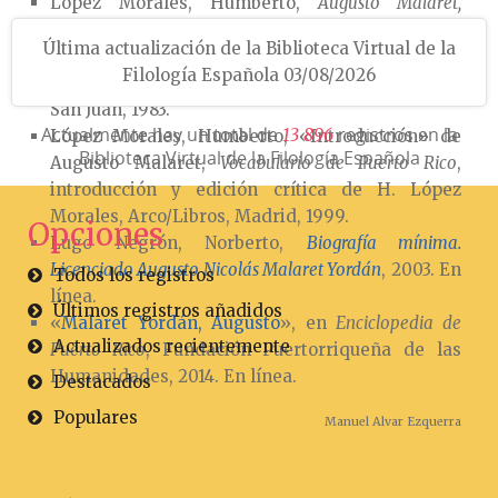
López Morales, Humberto,
Augusto Malaret,
diccionarista
, Discurso de incorporación de
Última actualización de la Biblioteca Virtual de la
Humberto López Morales a la Academia de
Filología Española 03/08/2026
Artes y Ciencias de Puerto Rico, Taller Huracán,
San Juan, 1983.
Actualmente hay un total de
registros en la
1
3
8
9
6
López Morales, Humberto, «Introducción» de
Biblioteca Virtual de la Filología Española
Augusto Malaret,
Vocabulario de Puerto Rico
,
introducción y edición crítica de H. López
Morales, Arco/Libros, Madrid, 1999.
Opciones
Lugo Negrón, Norberto,
Biografía mínima.
Licenciado Augusto Nicolás Malaret Yordán
, 2003. En
Todos los registros
línea.
Últimos registros añadidos
«
Malaret Yordán, Augusto
», en
Enciclopedia de
Actualizados recientemente
Puerto Rico
, Fundación Puertorriqueña de las
Humanidades, 2014. En línea.
Destacados
Populares
Manuel Alvar Ezquerra