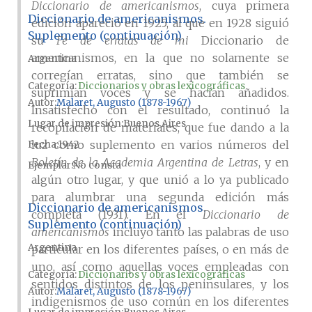
Diccionario de americanismos
, cuya primera
Diccionario de americanismos.
edición apareció en 1925, al que en 1928 siguió
Suplemento (continuación)
su
Fe de erratas de mi
Diccionario de
americanismos, en la que no solamente se
Argentina
corregían erratas, sino que también se
Categoría:
Diccionarios y obras lexicográficas
suprimían voces y se hacían añadidos.
Autor
Malaret, Augusto (1878-1967)
Insatisfecho con el resultado, continuó la
Lugar de impresión
Buenos Aires
recopilación de materiales, que fue dando a la
luz como suplemento en varios números del
Fecha
1942
Boletín de la Academia Argentina de Letras
, y en
Ejemplar
No consta
algún otro lugar, y que unió a lo ya publicado
para alumbrar una segunda edición más
Diccionario de americanismos.
completa (1931). En el
Diccionario de
Suplemento (continuación)
americanismos
incluyó tanto las palabras de uso
Argentina
particular en los diferentes países, o en más de
uno, así como aquellas voces empleadas con
Categoría:
Diccionarios y obras lexicográficas
sentidos distintos de los peninsulares, y los
Autor
Malaret, Augusto (1878-1967)
indigenismos de uso común en los diferentes