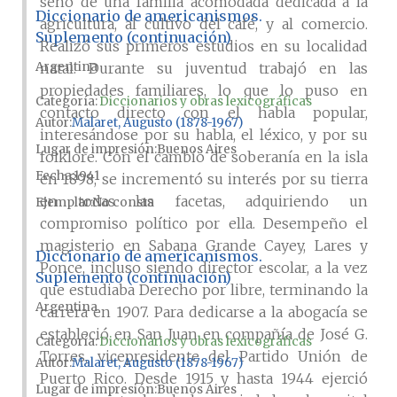
seno de una familia acomodada dedicada a la
Diccionario de americanismos.
agricultura, al cultivo del café, y al comercio.
Suplemento (continuación)
Realizó sus primeros estudios en su localidad
Argentina
natal. Durante su juventud trabajó en las
propiedades familiares, lo que lo puso en
Categoría:
Diccionarios y obras lexicográficas
contacto directo con el habla popular,
Autor
Malaret, Augusto (1878-1967)
interesándose por su habla, el léxico, y por su
Lugar de impresión
Buenos Aires
folklore. Con el cambio de soberanía en la isla
Fecha
1941
en 1898, se incrementó su interés por su tierra
en todas las facetas, adquiriendo un
Ejemplar
No consta
compromiso político por ella. Desempeño el
magisterio en Sabana Grande Cayey, Lares y
Diccionario de americanismos.
Ponce, incluso siendo director escolar, a la vez
Suplemento (continuación)
que estudiaba Derecho por libre, terminando la
Argentina
carrera en 1907. Para dedicarse a la abogacía se
estableció en San Juan en compañía de José G.
Categoría:
Diccionarios y obras lexicográficas
Torres, vicepresidente del Partido Unión de
Autor
Malaret, Augusto (1878-1967)
Puerto Rico. Desde 1915 y hasta 1944 ejerció
Lugar de impresión
Buenos Aires