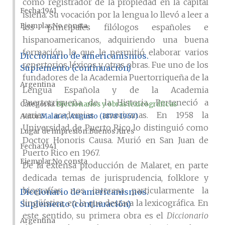
como registrador de la propiedad en la capital
Fecha
1941
isleña. Su vocación por la lengua lo llevó a leer a
Ejemplar
No consta
los principales filólogos españoles e
hispanoamericanos, adquiriendo una buena
formación, lo que le permitió elaborar varios
Diccionario de americanismos.
repertorios léxicos y otras obras. Fue uno de los
Suplemento (continuación)
fundadores de la Academia Puertorriqueña de la
Argentina
Lengua Española y de la Academia
Puertorriqueña de la Historia. Perteneció a
Categoría:
Diccionarios y obras lexicográficas
varias academias americanas. En 1958 la
Autor
Malaret, Augusto (1878-1967)
Universidad de Puerto Rico lo distinguió como
Lugar de impresión
Buenos Aires
Doctor Honoris Causa. Murió en San Juan de
Fecha
1941
Puerto Rico en 1967.
Ejemplar
No consta
De la extensa producción de Malaret, en parte
dedicada temas de jurisprudencia, folklore y
biografías, nos interesa particularmente la
Diccionario de americanismos.
lingüística, en la que destaca la lexicográfica. En
Suplemento (continuación)
este sentido, su primera obra es el
Diccionario
Argentina