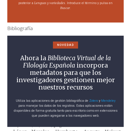
Cataño (Puerto Rico), 1943.
Lenguas y variedades
posterior a
. Introduce el término y pulsa en
Vocabulario de Puerto Rico
, Imprenta Venezuela,
Buscar
.
San Juan, Puerto Rico, 1937.
Bibliografía
«
Augusto Malaret
»,
Boletín del Instituto Caro y
NOVEDAD
Cuervo
, XXII-2, 1967, págs. 333-337.
Llorens, Washington,
Augusto Malaret. Crítica a la
Ahora la
Biblioteca Virtual de la
crítica
, Academia Puertorriqueña de la Lengua
Filología Española
incorpora
Española, San Juan, 1972.
metadatos para que los
López Morales, Humberto, «Aproximación a la
investigadores gestionen mejor
bibliografía lingüística de Augusto Malaret»,
nuestros recursos
Boletín de la Academia Puertorriqueña de la Lengua
Española
, 10, 1982, págs. 97-116.
Utiliza las aplicaciones de gestión bibliográfica de
Zotero
y
Mendeley
López Morales, Humberto, «Adiciones a la
para manejar los datos de los registros. Estas aplicaciones están
bibliografía lingüística de Augusto Malaret»,
disponibles de forma gratuita tanto para escritorio como en extensiones
que pueden agregarse a los navegadores web.
Boletín de la Academia Puertorriqueña de la Lengua
Española
, 12, 1984, págs. 65-67.