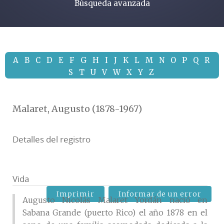
Búsqueda avanzada
A
B
C
D
E
F
G
H
I
J
K
L
M
N
O
P
Q
R
S
T
U
V
W
X
Y
Z
Malaret, Augusto (1878-1967)
Detalles del registro
Vida
Imprimir
Informar de un error
Augusto Nicolás Malaret Yordán nació en
Sabana Grande (puerto Rico) el año 1878 en el