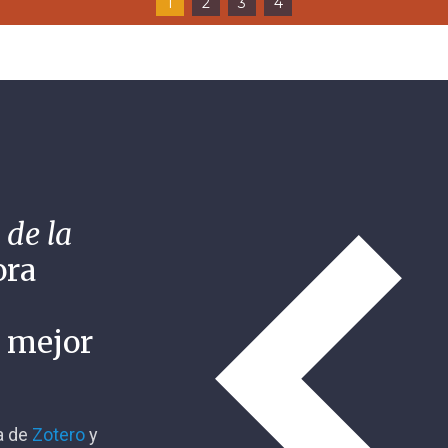
1
2
3
4
 de la
ora
n mejor
ca de
Zotero
y