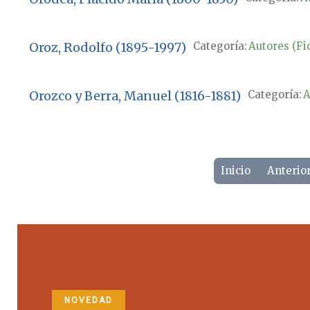
Oroz, Rodolfo (1895-1997)
Categoría:
Autores (Fi
Orozco y Berra, Manuel (1816-1881)
Categoría:
A
Inicio
Anterio
NOVEDAD