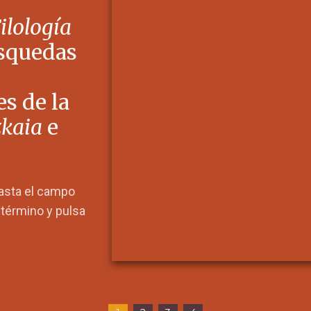
Filología
squedas
s de la
zkaia
e
hasta el campo
l término y pulsa