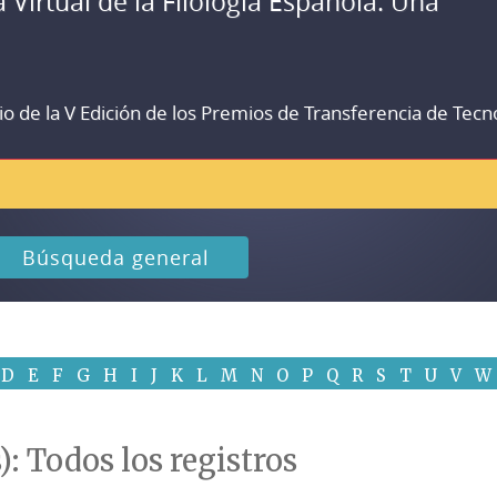
a Virtual de la Filología Española. Una
io de la V Edición de los Premios de Transferencia de Tecn
Búsqueda general
D
E
F
G
H
I
J
K
L
M
N
O
P
Q
R
S
T
U
V
W
): Todos los registros