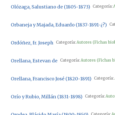
Olózaga, Salustiano de (1805-1873)
Categoría:
A
Orbaneja y Majada, Eduardo (1837-1891-¿?)
Ca
Ordóñez, fr. Joseph
Categoría:
Autores (Fichas biob
Orellana, Estevan de
Categoría:
Autores (Fichas b
Orellana, Francisco José (1820-1891)
Categoría:
Orío y Rubio, Millán (1831-1898)
Categoría:
Autor
Orodea, Plácido María (1800-1850)
Categoría:
A