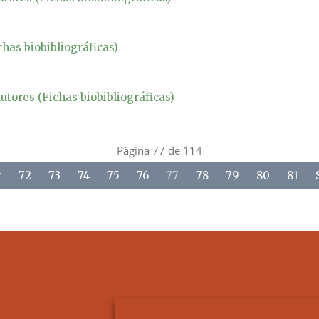
chas biobibliográficas)
utores (Fichas biobibliográficas)
Página 77 de 114
r
72
73
74
75
76
77
78
79
80
81