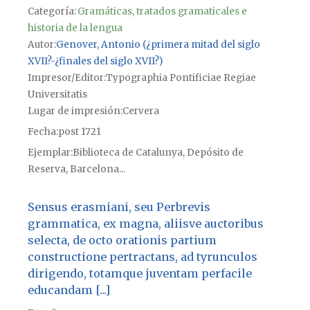
Categoría:
Gramáticas, tratados gramaticales e
historia de la lengua
Autor
Genover, Antonio (¿primera mitad del siglo
XVII?-¿finales del siglo XVII?)
Impresor/Editor
Typographia Pontificiae Regiae
Universitatis
Lugar de impresión
Cervera
Fecha
post 1721
Ejemplar
Biblioteca de Catalunya, Depósito de
Reserva, Barcelona...
Sensus erasmiani, seu Perbrevis
grammatica, ex magna, aliisve auctoribus
selecta, de octo orationis partium
constructione pertractans, ad tyrunculos
dirigendo, totamque juventam perfacile
educandam [...]