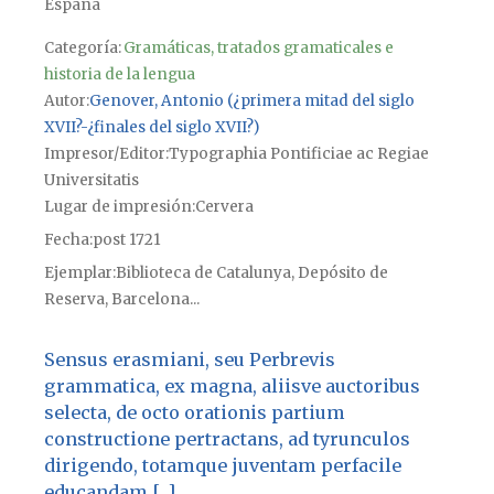
España
Categoría:
Gramáticas, tratados gramaticales e
historia de la lengua
Autor
Genover, Antonio (¿primera mitad del siglo
XVII?-¿finales del siglo XVII?)
Impresor/Editor
Typographia Pontificiae ac Regiae
Universitatis
Lugar de impresión
Cervera
Fecha
post 1721
Ejemplar
Biblioteca de Catalunya, Depósito de
Reserva, Barcelona...
Sensus erasmiani, seu Perbrevis
grammatica, ex magna, aliisve auctoribus
selecta, de octo orationis partium
constructione pertractans, ad tyrunculos
dirigendo, totamque juventam perfacile
educandam [...]