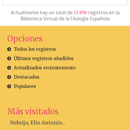
Actualmente hay un total de
registros en la
1
3
8
9
6
Biblioteca Virtual de la Filología Española
Opciones
Todos los registros
Últimos registros añadidos
Actualizados recientemente
Destacados
Populares
Más visitados
Nebrija, Elio Antonio...