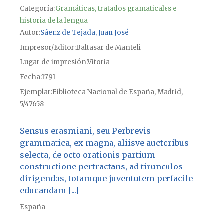
Categoría:
Gramáticas, tratados gramaticales e
historia de la lengua
Autor
Sáenz de Tejada, Juan José
Impresor/Editor
Baltasar de Manteli
Lugar de impresión
Vitoria
Fecha
1791
Ejemplar
Biblioteca Nacional de España, Madrid,
5/47658
Sensus erasmiani, seu Perbrevis
grammatica, ex magna, aliisve auctoribus
selecta, de octo orationis partium
constructione pertractans, ad tirunculos
dirigendos, totamque juventutem perfacile
educandam [...]
España