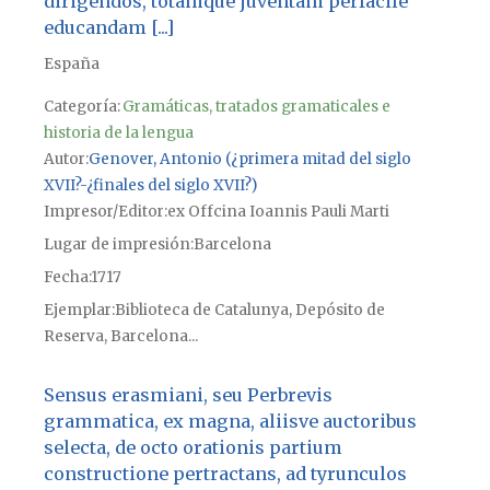
dirigendos, totamque juventam perfacile
educandam [...]
España
Categoría:
Gramáticas, tratados gramaticales e
historia de la lengua
Autor
Genover, Antonio (¿primera mitad del siglo
XVII?-¿finales del siglo XVII?)
Impresor/Editor
ex Offcina Ioannis Pauli Marti
Lugar de impresión
Barcelona
Fecha
1717
Ejemplar
Biblioteca de Catalunya, Depósito de
Reserva, Barcelona...
Sensus erasmiani, seu Perbrevis
grammatica, ex magna, aliisve auctoribus
selecta, de octo orationis partium
constructione pertractans, ad tyrunculos