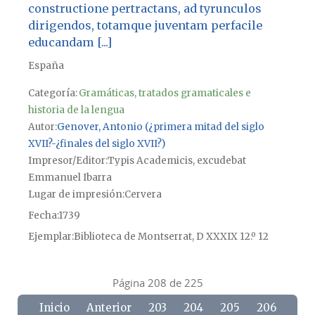
constructione pertractans, ad tyrunculos
dirigendos, totamque juventam perfacile
educandam [...]
España
Categoría:
Gramáticas, tratados gramaticales e
historia de la lengua
Autor
Genover, Antonio (¿primera mitad del siglo
XVII?-¿finales del siglo XVII?)
Impresor/Editor
Typis Academicis, excudebat
Emmanuel Ibarra
Lugar de impresión
Cervera
Fecha
1739
Ejemplar
Biblioteca de Montserrat, D XXXIX 12.º 12
Página 208 de 225
Inicio
Anterior
203
204
205
206