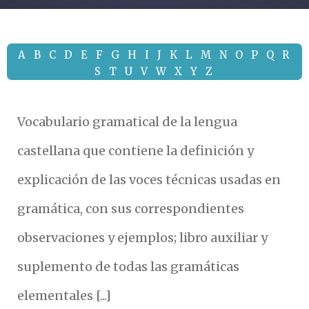
A
B
C
D
E
F
G
H
I
J
K
L
M
N
O
P
Q
R
S
T
U
V
W
X
Y
Z
Vocabulario gramatical de la lengua
castellana que contiene la definición y
explicación de las voces técnicas usadas en
gramática, con sus correspondientes
observaciones y ejemplos; libro auxiliar y
suplemento de todas las gramáticas
elementales [...]