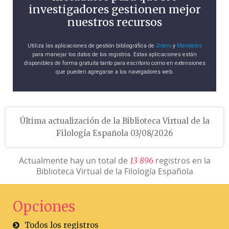
investigadores gestionen mejor
nuestros recursos
Utiliza las aplicaciones de gestión bibliográfica de
Zotero
y
Mendeley
para manejar los datos de los registros. Estas aplicaciones están
disponibles de forma gratuita tanto para escritorio como en extensiones
que pueden agregarse a los navegadores web.
Última actualización de la Biblioteca Virtual de la
Filología Española 03/08/2026
Actualmente hay un total de
registros en la
1
3
8
9
6
Biblioteca Virtual de la Filología Española
Opciones
Todos los registros