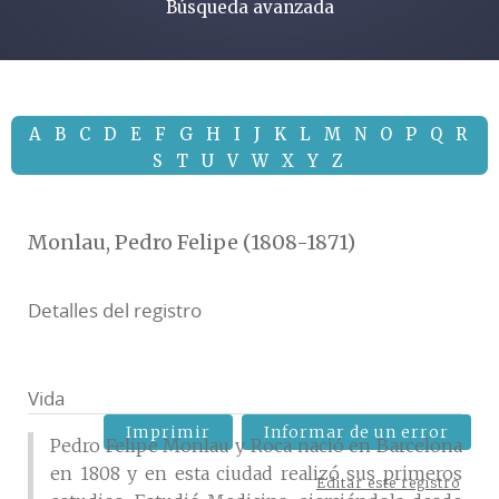
Búsqueda avanzada
A
B
C
D
E
F
G
H
I
J
K
L
M
N
O
P
Q
R
S
T
U
V
W
X
Y
Z
Monlau, Pedro Felipe (1808-1871)
Detalles del registro
Vida
Imprimir
Informar de un error
Pedro Felipe Monlau y Roca nació en Barcelona
en 1808 y en esta ciudad realizó sus primeros
Editar este registro