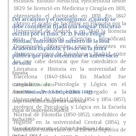
estudios. Estudió Medicina, ejerciéndola desde
1829. Se licenció en Medicina y Cirugía en 1831,
obteniendo el doctorado en 1833. En 1847
Del arcaísmo y el neologismo. ¿Cuándo se
obtuvo el grado de bachiller en Filosofía por la
debe considerar fijada una lengua? Discurso
Universidad de Madrid, y en 1849 la licencia
escrito por el Ilmo. Sr. D. Pedro Felipe
tura en Filosofía (Ciencias Filosóficas).
Monlau, individuo de número de la Real
Desempeñó diferentes cargos docentes en
Academia Española, y leído en la junta
distintos centros de Barcelona y Madrid, entre
pública que para solemnizar el aniversario
los que cabe destacar que fue catedrático de
de su fu
Literatura e Historia en la universidad de
España
Barcelona (1840-1844). En Madrid fue
catedrático de Psicología y Lógica en el
Categoría:
Discursos
Instituto de San Isidro, agregado a la
Autor
Monlau, Pedro Felipe (1808-1871)
Universidad de Madrid (1849-1854 y 1854-1857),
Impresor/Editor
Imprenta nacional
profesor de Psicología y Lógica en la Escuela
Lugar de impresión
Madrid
Normal de Filosofía (1850-1852), catedrático de
Fecha
1863
Higiene en la universidad Central (1854), y
Ejemplar
University of Oxford, Bodleian Library,
catedrático numerario de la Escuela Superior de
Oxford, 3103 d....