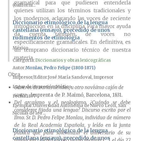
gramatical para que pudiesen entenderla
(Californi...
quienes utilizan los términos tradicionales y
los modernos, aclarando las voces de reciente
Diccionario etimológico de la lengua
introducción en la disciplina. Para mayor ayuda
castellana (ensayo), precedido de unos
da cuenta también de voces no
rudimentos de etimología
específicamente gramaticales. En definitiva, es
México
un temprano diccionario técnico de nuestra
materia.
Categoría:
Diccionarios y obras lexicográficas
Autor
Monlau, Pedro Felipe (1808-1871)
Obra
Impresor/Editor
José María Sandoval, Impresor
Lugar de impresión
México
Géneros de varias tiendas, u otro novísimo cajón de
sastre
, Imprenta de P. Maimó, Barcelona, 1831.
Fecha
1877
Del arcaísmo y el neologismo. ¿Cuándo se debe
Ejemplar
Universidad Autónoma de Nuevo León, San
considerar fijada una lengua? Discurso escrito por el
Nicolás de los ...
Ilmo. Sr. D. Pedro Felipe Monlau, individuo de número
de la Real Academia Española, y leído en la junta
Diccionario etimológico de la lengua
pública que para solemnizar el aniversario de su
castellana (ensayo), precedido de unos
fundación celebró dicho cuerpo literario
[...]
el día 27