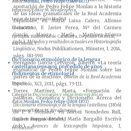
Autor
Monlau, Pedro Felipe (1808-1871)
aportación de Pedro Felipe Monlau a la historia
Impresor/Editor
M. Rivadeneyra
de las ideas gramaticales de la Real Academia
Lugar de impresión
Madrid
Española»,
en María Luisa Calero, Alfonso
Zamorano, F. Javier Perea, Mª del Carmen
Fecha
1856
García Manga, María Martínez-Atienza
Ejemplar
Biblioteca de Catalunya, Depósito General,
(eds.),
Métodos y resultados actuales en Historiografía
Barcelona, T...
Lingüística
, Nodus Publikationen, Münster, I, 2014,
págs. 381-390.
Diccionario etimológico de la lengua
Hernando García-Cervigón, Alberto, «La teoría
castellana (ensayo), precedido de unos
gramatical de Pedro Felipe Monlau sobre las
rudimentos de etimología
partes de la oración»,
Boletín de la Real Academia
España
Española
, XCI, 2011, págs. 73-111.
Torres Martínez, Marta, «Formación de
Categoría:
Diccionarios y obras lexicográficas
palabras, Gramática y Diccionario. Acerca del
Autor
Monlau, Pedro Felipe (1808-1871)
Diccionario etimológico de la lengua castellana
(1856)
Impresor/Editor
M. Rivadeneyra
de P. F. Monlau», en Antoni Nomdedeu Rull,
Esther Forgas Berdet, Maria Bargalló Escrivà
Lugar de impresión
Madrid
(eds.),
Avances de lexicografía hispánica
, I,
Fecha
1856