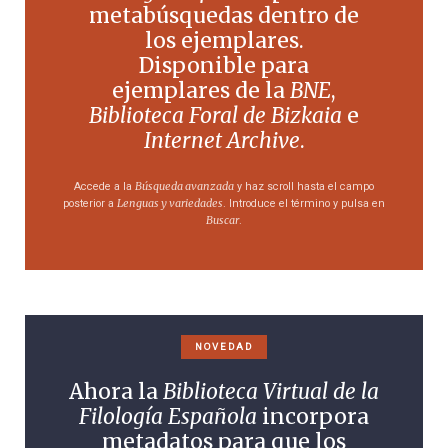
metabúsquedas dentro de
los ejemplares.
Disponible para
ejemplares de la
BNE
,
Biblioteca Foral de Bizkaia
e
Internet Archive
.
Búsqueda avanzada
Accede a la
y haz scroll hasta el campo
Lenguas y variedades
posterior a
. Introduce el término y pulsa en
Buscar
.
NOVEDAD
Ahora la
Biblioteca Virtual de la
Filología Española
incorpora
metadatos para que los