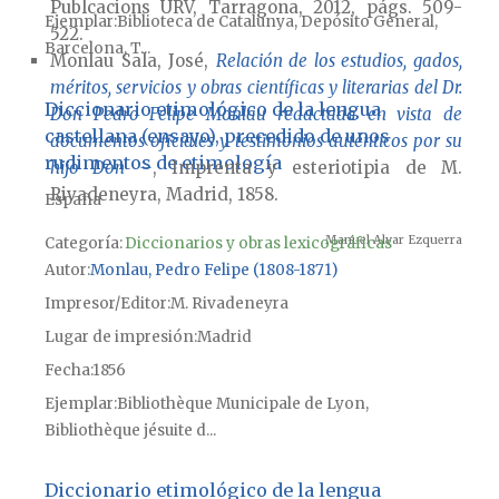
Publcacions URV, Tarragona, 2012, págs. 509-
Ejemplar
Biblioteca de Catalunya, Depósito General,
522.
Barcelona, T...
Monlau Sala, José,
Relación de los estudios, gados,
méritos, servicios y obras científicas y literarias del Dr.
Diccionario etimológico de la lengua
Don Pedro Felipe Monlau redactada en vista de
castellana (ensayo), precedido de unos
documentos oficiales y testimonios auténticos por su
rudimentos de etimología
hijo Don –
, Imprenta y esteriotipia de M.
Rivadeneyra, Madrid, 1858.
España
Manuel Alvar Ezquerra
Categoría:
Diccionarios y obras lexicográficas
Autor
Monlau, Pedro Felipe (1808-1871)
Impresor/Editor
M. Rivadeneyra
Lugar de impresión
Madrid
Fecha
1856
Ejemplar
Bibliothèque Municipale de Lyon,
Bibliothèque jésuite d...
Diccionario etimológico de la lengua