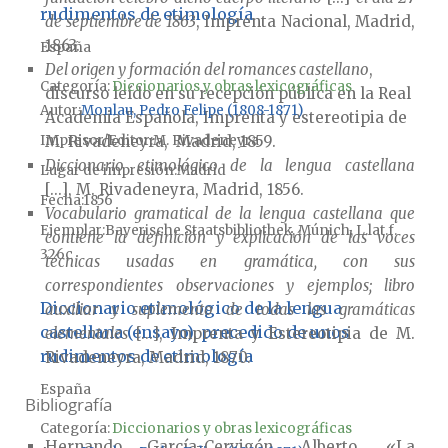
rudimentos de etimología
de septiembre de 1863
, Imprenta Nacional, Madrid,
1863.
España
Del origen y formación del romances castellano
,
Categoría:
Diccionarios y obras lexicográficas
discurso leído en su recepción pública en la Real
Autor
Monlau, Pedro Felipe (1808-1871)
Academia Española, Imprenta y estereotipia de
Impresor/Editor
M. Rivadeneyra
M. Rivadeneyra,
Madrid, 1859.
Diccionario etimológico de la lengua castellana
Lugar de impresión
Madrid
[...], M. Rivadeneyra, Madrid, 1856.
Fecha
1856
Vocabulario gramatical de la lengua castellana que
Ejemplar
Bayerische Staatsbibliothek, Múnich, L.lat.f.
contiene la definición y explicación de las voces
326c
técnicas usadas en gramática, con sus
correspondientes observaciones y ejemplos; libro
Diccionario etimológico de la lengua
auxiliar y suplemento de todas las gramáticas
castellana (ensayo), precedido de unos
elementales
[...], Imprenta y Estereotipia de M.
rudimentos de etimología
Rivadeneyra, Madrid, 1870.
España
Bibliografía
Categoría:
Diccionarios y obras lexicográficas
Hernando García-Cervigón, Alberto, «La