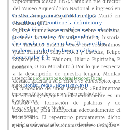
Diplomática (desde 1857). También fue director
del Museo Arqueológico Nacional, e ingresó en
Vocabulario gramatical de la lengua
la Real Academia Española en 1859. Murió en
castellana que contiene la definición y
Madrid en 1871.
explicación de las voces técnicas usadas en
Publicó numerosos trabajos sobre medicina,
gramática, con sus correspondientes
higiene, botánica, filosofía, retórica, historia,
observaciones y ejemplos; libro auxiliar y
etc., firmados muchas veces con seudónimos
suplemento de todas las gramáticas
(Juan Primario, Felipe Roca y Lavedra, Felipe
elementales [...]
Ropavejero, P. F. Walnom, Hilario Pipiritaña, P.
Lonuma, O. Eñ Moralinto...). Por lo que respecta
España
a la descripción de nuestra lengua, Monlau
Categoría:
Diccionarios y obras lexicográficas
destaca gracias a su
Diccionario etimológico
, que
Autor
Monlau, Pedro Felipe (1808-1871)
va precedido de unos extensos «Rudimentos
Impresor/Editor
Imprenta y Estereotipia de M.
de etimología», que fundamentalmente es un
Rivadeneyra
tratado de formación de palabras y de
Lugar de impresión
Madrid
lexicología, para interpretar adecuadamente el
Fecha
1870
diccionario. El repertorio propiamente dicho
está confeccionado con criterios científicos
Ejemplar
Universidad Autónoma de Nuevo León, San