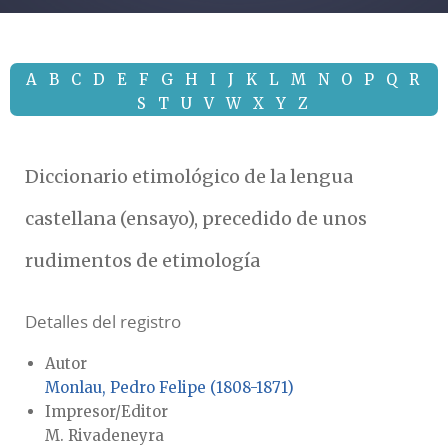
A
B
C
D
E
F
G
H
I
J
K
L
M
N
O
P
Q
R
S
T
U
V
W
X
Y
Z
Diccionario etimológico de la lengua
castellana (ensayo), precedido de unos
rudimentos de etimología
Detalles del registro
Autor
Monlau, Pedro Felipe (1808-1871)
Impresor/Editor
M. Rivadeneyra