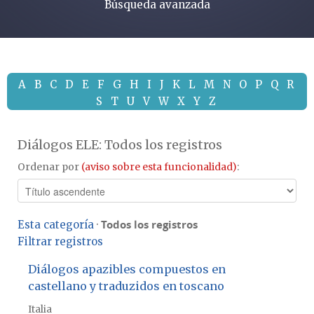
Búsqueda avanzada
A
B
C
D
E
F
G
H
I
J
K
L
M
N
O
P
Q
R
S
T
U
V
W
X
Y
Z
Diálogos ELE: Todos los registros
Ordenar por
(aviso sobre esta funcionalidad)
:
Todos los registros
Esta categoría
·
Filtrar registros
Diálogos apazibles compuestos en
castellano y traduzidos en toscano
Italia