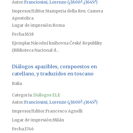
Autor
Franciosini, Lorenzo (¿1600?-¿1645?)
Impresor/Editor
Stamperia della Reu. Camera
Apostolica
Lugar de impresión
Roma
Fecha
1638
Ejemplar
Národní knihovna České Republiky
(Biblioteca Nacional d...
Diálogos apazibles, compuestos en
catellano, y traduzidos en toscano
Italia
Categoría:
Diálogos ELE
Autor
Franciosini, Lorenzo (¿1600?-¿1645?)
Impresor/Editor
Francesco Agnelli
Lugar de impresión
Milán
Fecha
1746