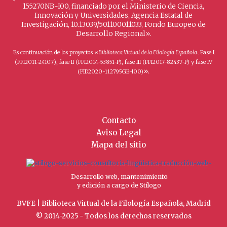
155270NB-I00, financiado por el Ministerio de Ciencia,
Innovación y Universidades, Agencia Estatal de
Investigación, 10.13039/501100011033, Fondo Europeo de
Desarrollo Regional».
Es continuación de los proyectos «
Biblioteca Virtual de la Filología Española
. Fase I
(FFI2011-24107), fase II (FFI2014-53851-P), fase III (FFI2017-82437-P) y fase IV
».
(PID2020-112795GB-I00)
Contacto
Aviso Legal
Mapa del sitio
Desarrollo web, mantenimiento
y edición a cargo de Stílogo
BVFE | Biblioteca Virtual de la Filología Española, Madrid
© 2014-2025 - Todos los derechos reservados