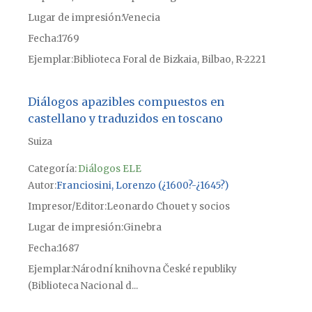
Lugar de impresión
Venecia
Fecha
1769
Ejemplar
Biblioteca Foral de Bizkaia, Bilbao, R-2221
Diálogos apazibles compuestos en
castellano y traduzidos en toscano
Suiza
Categoría:
Diálogos ELE
Autor
Franciosini, Lorenzo (¿1600?-¿1645?)
Impresor/Editor
Leonardo Chouet y socios
Lugar de impresión
Ginebra
Fecha
1687
Ejemplar
Národní knihovna České republiky
(Biblioteca Nacional d...