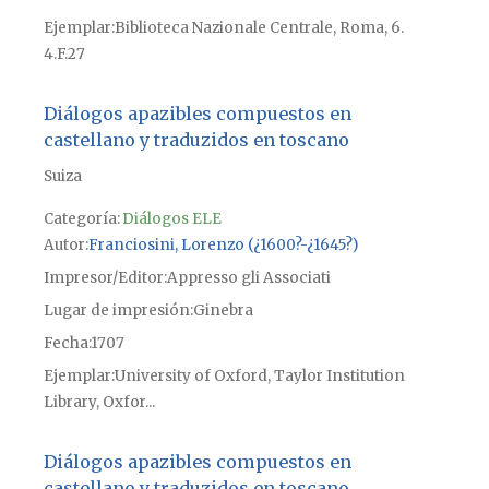
Ejemplar
Biblioteca Nazionale Centrale, Roma, 6.
4.F.27
Diálogos apazibles compuestos en
castellano y traduzidos en toscano
Suiza
Categoría:
Diálogos ELE
Autor
Franciosini, Lorenzo (¿1600?-¿1645?)
Impresor/Editor
Appresso gli Associati
Lugar de impresión
Ginebra
Fecha
1707
Ejemplar
University of Oxford, Taylor Institution
Library, Oxfor...
Diálogos apazibles compuestos en
castellano y traduzidos en toscano