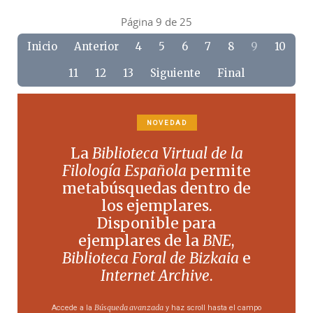
Página 9 de 25
Inicio
Anterior
4
5
6
7
8
9
10
11
12
13
Siguiente
Final
NOVEDAD
La
Biblioteca Virtual de la
Filología Española
permite
metabúsquedas dentro de
los ejemplares.
Disponible para
ejemplares de la
BNE
,
Biblioteca Foral de Bizkaia
e
Internet Archive
.
Búsqueda avanzada
Accede a la
y haz scroll hasta el campo