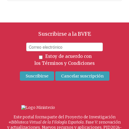
Suscribirse a la BVFE
Estoy de acuerdo con
los
Términos y Condiciones
Este portal forma parte del Proyecto de Investigación
«
Biblioteca Virtual de la Filología Española
. Fase V: renovación
y actualizaciones. Nuevos recursos y aplicaciones. PID2024-