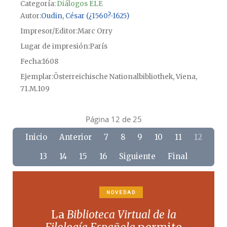
Categoría:
Diálogos ELE
Autor
Oudin, César (¿1560?-1625)
Impresor/Editor
Marc Orry
Lugar de impresión
París
Fecha
1608
Ejemplar
Österreichische Nationalbibliothek, Viena,
71.M.109
Página 12 de 25
Inicio
Anterior
7
8
9
10
11
12
13
14
15
16
Siguiente
Final
NOVEDAD
La
Biblioteca Virtual de la