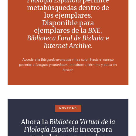
Filología Española
permite
metabúsquedas dentro de
los ejemplares.
Disponible para
ejemplares de la
BNE
,
Biblioteca Foral de Bizkaia
e
Internet Archive
.
Búsqueda avanzada
Accede a la
y haz scroll hasta el campo
Lenguas y variedades
posterior a
. Introduce el término y pulsa en
Buscar
.
NOVEDAD
Ahora la
Biblioteca Virtual de la
Filología Española
incorpora