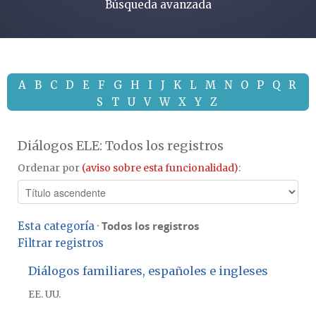
Búsqueda avanzada
A
B
C
D
E
F
G
H
I
J
K
L
M
N
O
P
Q
R
S
T
U
V
W
X
Y
Z
Diálogos ELE: Todos los registros
Ordenar por
(aviso sobre esta funcionalidad)
:
Todos los registros
Esta categoría
·
Filtrar registros
Diálogos familiares, españoles e ingleses
EE. UU.