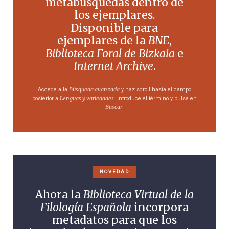
metabúsquedas dentro de
los ejemplares.
Disponible para
ejemplares de la
BNE
,
Biblioteca Foral de Bizkaia
e
Internet Archive
.
Búsqueda avanzada
Accede a la
y haz scroll hasta el campo
Lenguas y variedades
posterior a
. Introduce el término y pulsa en
Buscar
.
NOVEDAD
Ahora la
Biblioteca Virtual de la
Filología Española
incorpora
metadatos para que los