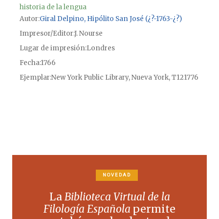
historia de la lengua
Autor
Giral Delpino, Hipólito San José (¿?-1763-¿?)
Impresor/Editor
J. Nourse
Lugar de impresión
Londres
Fecha
1766
Ejemplar
New York Public Library, Nueva York, T121776
NOVEDAD
La
Biblioteca Virtual de la
Filología Española
permite