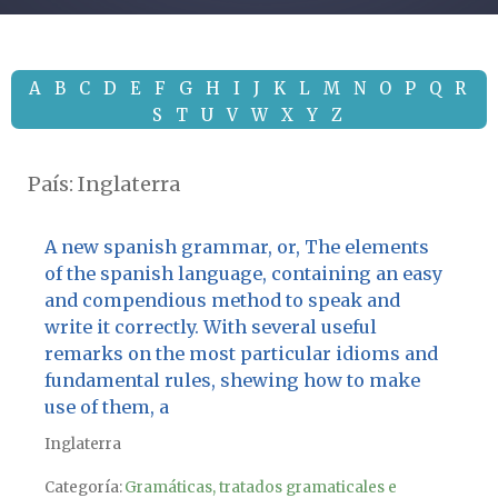
A
B
C
D
E
F
G
H
I
J
K
L
M
N
O
P
Q
R
S
T
U
V
W
X
Y
Z
País:
Inglaterra
A new spanish grammar, or, The elements
of the spanish language, containing an easy
and compendious method to speak and
write it correctly. With several useful
remarks on the most particular idioms and
fundamental rules, shewing how to make
use of them, a
Inglaterra
Categoría:
Gramáticas, tratados gramaticales e