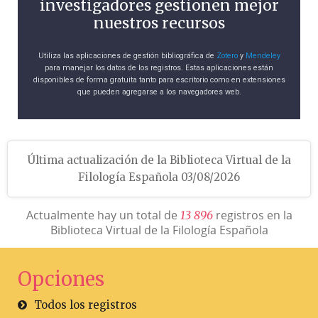
investigadores gestionen mejor
nuestros recursos
Utiliza las aplicaciones de gestión bibliográfica de
Zotero
y
Mendeley
para manejar los datos de los registros. Estas aplicaciones están
disponibles de forma gratuita tanto para escritorio como en extensiones
que pueden agregarse a los navegadores web.
Última actualización de la Biblioteca Virtual de la
Filología Española 03/08/2026
Actualmente hay un total de
registros en la
1
3
8
9
6
Biblioteca Virtual de la Filología Española
Opciones
Todos los registros