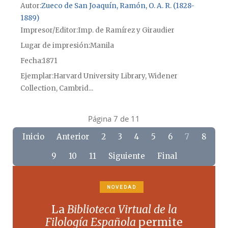
Autor
Zueco de San Joaquín, Ramón, O. A. R. (1828-
1889)
Impresor/Editor
Imp. de Ramírez y Giraudier
Lugar de impresión
Manila
Fecha
1871
Ejemplar
Harvard University Library, Widener
Collection, Cambrid...
Página 7 de 11
Inicio
Anterior
2
3
4
5
6
7
8
9
10
11
Siguiente
Final
NOVEDAD
La
Biblioteca Virtual de la
Filología Española
permite