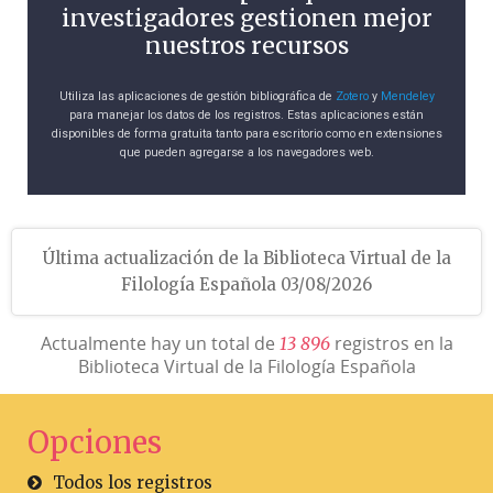
investigadores gestionen mejor
nuestros recursos
Utiliza las aplicaciones de gestión bibliográfica de
Zotero
y
Mendeley
para manejar los datos de los registros. Estas aplicaciones están
disponibles de forma gratuita tanto para escritorio como en extensiones
que pueden agregarse a los navegadores web.
Última actualización de la Biblioteca Virtual de la
Filología Española 03/08/2026
Actualmente hay un total de
registros en la
1
3
8
9
6
Biblioteca Virtual de la Filología Española
Opciones
Todos los registros