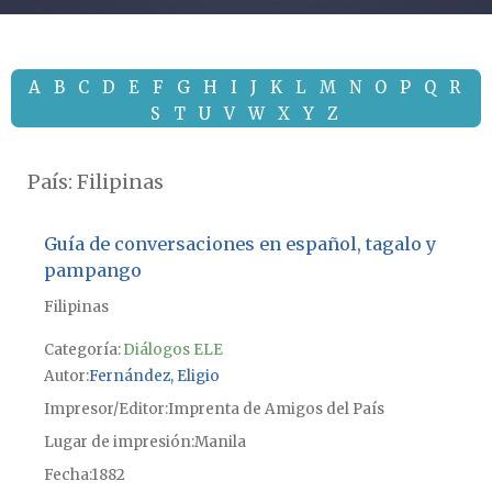
A
B
C
D
E
F
G
H
I
J
K
L
M
N
O
P
Q
R
S
T
U
V
W
X
Y
Z
País:
Filipinas
Guía de conversaciones en español, tagalo y
pampango
Filipinas
Categoría:
Diálogos ELE
Autor
Fernández, Eligio
Impresor/Editor
Imprenta de Amigos del País
Lugar de impresión
Manila
Fecha
1882