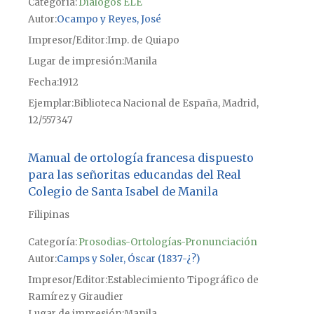
Categoría:
Diálogos ELE
Autor
Ocampo y Reyes, José
Impresor/Editor
Imp. de Quiapo
Lugar de impresión
Manila
Fecha
1912
Ejemplar
Biblioteca Nacional de España, Madrid,
12/557347
Manual de ortología francesa dispuesto
para las señoritas educandas del Real
Colegio de Santa Isabel de Manila
Filipinas
Categoría:
Prosodias-Ortologías-Pronunciación
Autor
Camps y Soler, Óscar (1837-¿?)
Impresor/Editor
Establecimiento Tipográfico de
Ramírez y Giraudier
Lugar de impresión
Manila