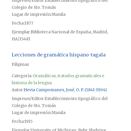
Impresor/Editor
Establecimiento tipográfico del
Colegio de Sto. Tomás
Lugar de impresión
Manila
Fecha
1877
Ejemplar
Biblioteca Nacional de España, Madrid,
HA/15481
Lecciones de gramática hispano-tagala
Filipinas
Categoría:
Gramáticas, tratados gramaticales e
historia de la lengua
Autor
Hevia Campomanes, José, O. P. (1841-1904)
Impresor/Editor
Establecimiento tipográfico del
Colegio de Sto. Tomás
Lugar de impresión
Manila
Fecha
1915
Ejemplar
University of Michigan, Buhr Shelving