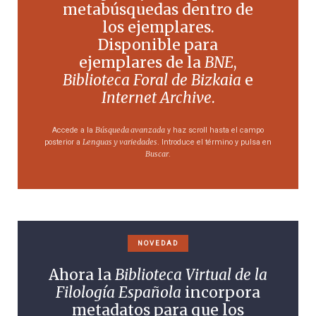
metabúsquedas dentro de
los ejemplares.
Disponible para
ejemplares de la
BNE
,
Biblioteca Foral de Bizkaia
e
Internet Archive
.
Búsqueda avanzada
Accede a la
y haz scroll hasta el campo
Lenguas y variedades
posterior a
. Introduce el término y pulsa en
Buscar
.
NOVEDAD
Ahora la
Biblioteca Virtual de la
Filología Española
incorpora
metadatos para que los