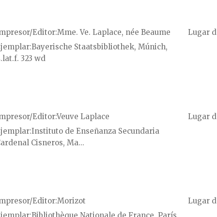
mpresor/Editor
Mme. Ve. Laplace, née Beaume
Lugar d
jemplar
Bayerische Staatsbibliothek, Múnich,
.lat.f. 323 wd
mpresor/Editor
Veuve Laplace
Lugar d
jemplar
Instituto de Enseñanza Secundaria
ardenal Cisneros, Ma...
mpresor/Editor
Morizot
Lugar d
jemplar
Bibliothèque Nationale de France, París,