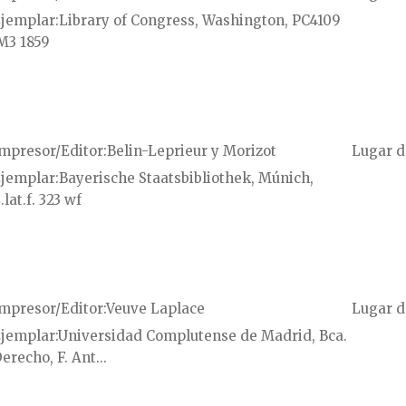
jemplar
Library of Congress, Washington, PC4109
M3 1859
mpresor/Editor
Belin-Leprieur y Morizot
Lugar d
jemplar
Bayerische Staatsbibliothek, Múnich,
.lat.f. 323 wf
mpresor/Editor
Veuve Laplace
Lugar d
jemplar
Universidad Complutense de Madrid, Bca.
erecho, F. Ant...