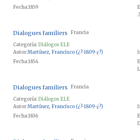
Fecha
1859
E
.
Dialogues familiers
Francia
Categoría:
Diálogos ELE
Autor
Martínez, Francisco (¿?-1809-¿?)
I
Fecha
1854
E
L
Dialogues familiers
Francia
Categoría:
Diálogos ELE
Autor
Martínez, Francisco (¿?-1809-¿?)
I
Fecha
1836
E
D