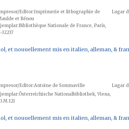
mpresor/Editor
Imprimerie et lithographie de
Lugar d
aulde et Rénou
jemplar
Bibliothèque Nationale de France, París,
-32237
l, et nouuellement mis en italien, alleman, & franç
mpresor/Editor
Antoine de Sommaville
Lugar d
jemplar
Österreichische Nationalbibliothek, Viena,
3.M.121
l, et nouuellement mis en italien, alleman, & franç