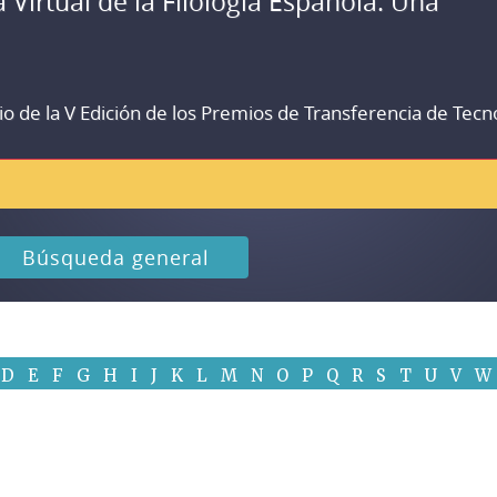
a Virtual de la Filología Española. Una
io de la V Edición de los Premios de Transferencia de Tecn
Búsqueda general
D
E
F
G
H
I
J
K
L
M
N
O
P
Q
R
S
T
U
V
W