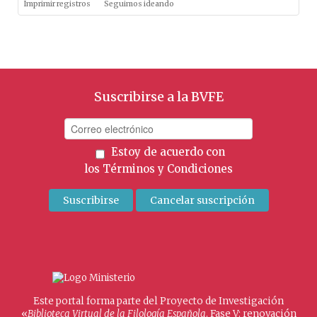
Imprimir registros
Seguimos ideando
Suscribirse a la BVFE
Estoy de acuerdo con
los
Términos y Condiciones
Este portal forma parte del Proyecto de Investigación
«
Biblioteca Virtual de la Filología Española
. Fase V: renovación