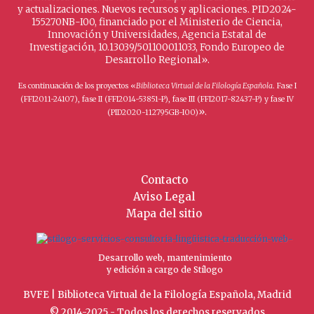
y actualizaciones. Nuevos recursos y aplicaciones. PID2024-
155270NB-I00, financiado por el Ministerio de Ciencia,
Innovación y Universidades, Agencia Estatal de
Investigación, 10.13039/501100011033, Fondo Europeo de
Desarrollo Regional».
Es continuación de los proyectos «
Biblioteca Virtual de la Filología Española
. Fase I
(FFI2011-24107), fase II (FFI2014-53851-P), fase III (FFI2017-82437-P) y fase IV
».
(PID2020-112795GB-I00)
Contacto
Aviso Legal
Mapa del sitio
Desarrollo web, mantenimiento
y edición a cargo de Stílogo
BVFE | Biblioteca Virtual de la Filología Española, Madrid
© 2014-2025 - Todos los derechos reservados