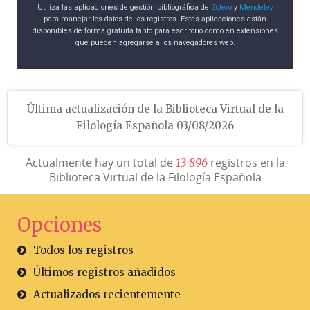
Utiliza las aplicaciones de gestión bibliográfica de
Zotero
y
Mendeley
para manejar los datos de los registros. Estas aplicaciones están
disponibles de forma gratuita tanto para escritorio como en extensiones
que pueden agregarse a los navegadores web.
Última actualización de la Biblioteca Virtual de la
Filología Española 03/08/2026
Actualmente hay un total de
registros en la
1
3
8
9
6
Biblioteca Virtual de la Filología Española
Opciones
Todos los registros
Últimos registros añadidos
Actualizados recientemente