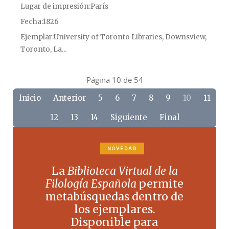
Lugar de impresión
París
Fecha
1826
Ejemplar
University of Toronto Libraries, Downsview,
Toronto, La...
Página 10 de 54
Inicio
Anterior
5
6
7
8
9
10
11
12
13
14
Siguiente
Final
NOVEDAD
La
Biblioteca Virtual de la
Filología Española
permite
metabúsquedas dentro de
los ejemplares.
Disponible para