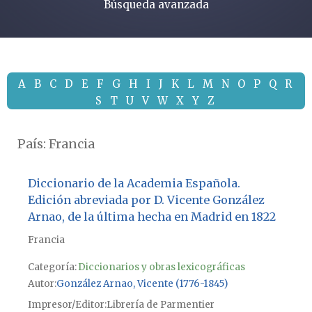
Búsqueda avanzada
A
B
C
D
E
F
G
H
I
J
K
L
M
N
O
P
Q
R
S
T
U
V
W
X
Y
Z
País:
Francia
Diccionario de la Academia Española.
Edición abreviada por D. Vicente González
Arnao, de la última hecha en Madrid en 1822
Francia
Categoría:
Diccionarios y obras lexicográficas
Autor
González Arnao, Vicente (1776-1845)
Impresor/Editor
Librería de Parmentier