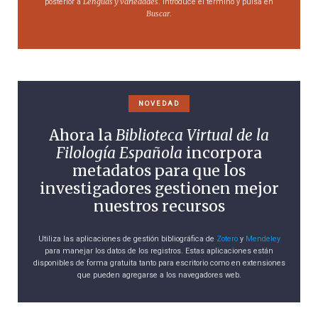
Lenguas y variedades
posterior a
. Introduce el término y pulsa en
Buscar
.
NOVEDAD
Ahora la
Biblioteca Virtual de la
Filología Española
incorpora
metadatos para que los
investigadores gestionen mejor
nuestros recursos
Utiliza las aplicaciones de gestión bibliográfica de
Zotero
y
Mendeley
para manejar los datos de los registros. Estas aplicaciones están
disponibles de forma gratuita tanto para escritorio como en extensiones
que pueden agregarse a los navegadores web.