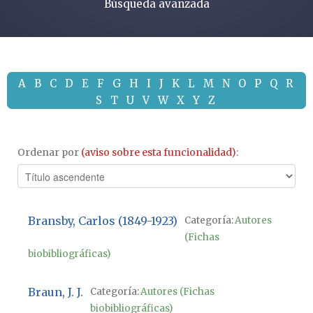
Búsqueda avanzada
A
B
C
D
E
F
G
H
I
J
K
L
M
N
O
P
Q
R
S
T
U
V
W
X
Y
Z
Ordenar por
(aviso sobre esta funcionalidad)
:
Bransby, Carlos (1849-1923)
Categoría:
Autores
(Fichas
biobibliográficas)
Braun, J. J.
Categoría:
Autores (Fichas
biobibliográficas)