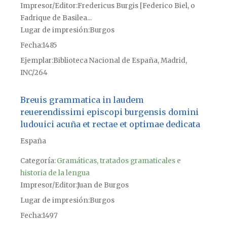
Impresor/Editor
Fredericus Burgis [Federico Biel, o
Fadrique de Basilea...
Lugar de impresión
Burgos
Fecha
1485
Ejemplar
Biblioteca Nacional de España, Madrid,
INC/264
Breuis grammatica in laudem
reuerendissimi episcopi burgensis domini
ludouici acuña et rectae et optimae dedicata
España
Categoría:
Gramáticas, tratados gramaticales e
historia de la lengua
Impresor/Editor
Juan de Burgos
Lugar de impresión
Burgos
Fecha
1497