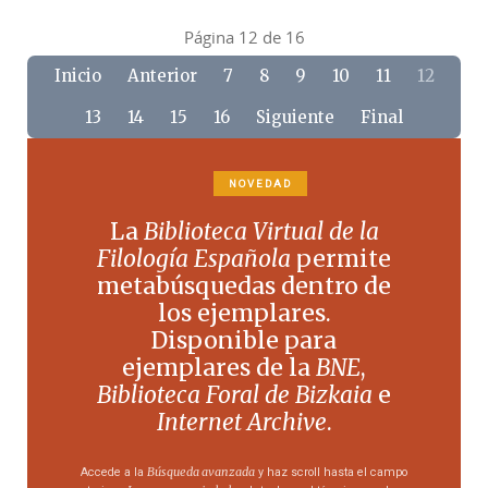
Página 12 de 16
Inicio
Anterior
7
8
9
10
11
12
13
14
15
16
Siguiente
Final
NOVEDAD
La
Biblioteca Virtual de la
Filología Española
permite
metabúsquedas dentro de
los ejemplares.
Disponible para
ejemplares de la
BNE
,
Biblioteca Foral de Bizkaia
e
Internet Archive
.
Búsqueda avanzada
Accede a la
y haz scroll hasta el campo