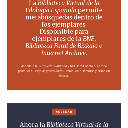
La
Biblioteca Virtual de la
Filología Española
permite
metabúsquedas dentro de
los ejemplares.
Disponible para
ejemplares de la
BNE
,
Biblioteca Foral de Bizkaia
e
Internet Archive
.
Búsqueda avanzada
Accede a la
y haz scroll hasta el campo
Lenguas y variedades
posterior a
. Introduce el término y pulsa en
Buscar
.
NOVEDAD
Ahora la
Biblioteca Virtual de la