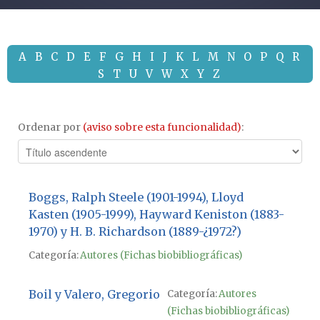
A
B
C
D
E
F
G
H
I
J
K
L
M
N
O
P
Q
R
S
T
U
V
W
X
Y
Z
Ordenar por
(aviso sobre esta funcionalidad)
:
Boggs, Ralph Steele (1901-1994), Lloyd
Kasten (1905-1999), Hayward Keniston (1883-
1970) y H. B. Richardson (1889-¿1972?)
Categoría:
Autores (Fichas biobibliográficas)
Boil y Valero, Gregorio
Categoría:
Autores
(Fichas biobibliográficas)