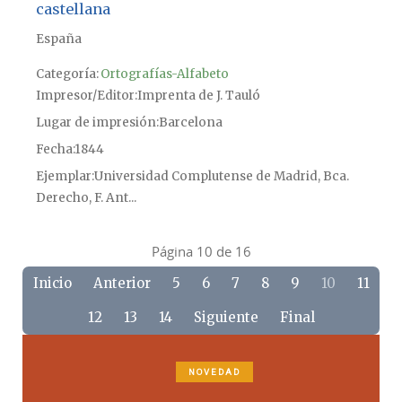
castellana
España
Categoría:
Ortografías-Alfabeto
Impresor/Editor
Imprenta de J. Tauló
Lugar de impresión
Barcelona
Fecha
1844
Ejemplar
Universidad Complutense de Madrid, Bca.
Derecho, F. Ant...
Página 10 de 16
Inicio
Anterior
5
6
7
8
9
10
11
12
13
14
Siguiente
Final
NOVEDAD