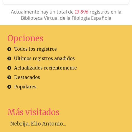
Actualmente hay un total de
registros en la
1
3
8
9
6
Biblioteca Virtual de la Filología Española
Opciones
Todos los registros
Últimos registros añadidos
Actualizados recientemente
Destacados
Populares
Más visitados
Nebrija, Elio Antonio...