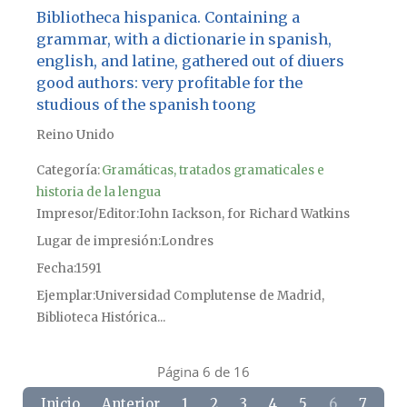
Bibliotheca hispanica. Containing a
grammar, with a dictionarie in spanish,
english, and latine, gathered out of diuers
good authors: very profitable for the
studious of the spanish toong
Reino Unido
Categoría:
Gramáticas, tratados gramaticales e
historia de la lengua
Impresor/Editor
Iohn Iackson, for Richard Watkins
Lugar de impresión
Londres
Fecha
1591
Ejemplar
Universidad Complutense de Madrid,
Biblioteca Histórica...
Página 6 de 16
Inicio
Anterior
1
2
3
4
5
6
7