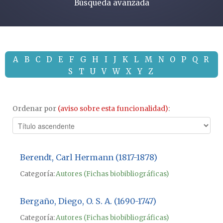
Búsqueda avanzada
A
B
C
D
E
F
G
H
I
J
K
L
M
N
O
P
Q
R
S
T
U
V
W
X
Y
Z
Ordenar por
(aviso sobre esta funcionalidad)
:
Berendt, Carl Hermann (1817-1878)
Categoría:
Autores (Fichas biobibliográficas)
Bergaño, Diego, O. S. A. (1690-1747)
Categoría:
Autores (Fichas biobibliográficas)