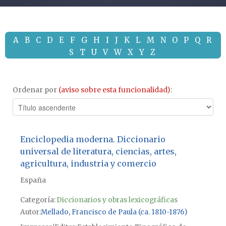
A
B
C
D
E
F
G
H
I
J
K
L
M
N
O
P
Q
R
S
T
U
V
W
X
Y
Z
Ordenar por
(aviso sobre esta funcionalidad)
:
Enciclopedia moderna. Diccionario
universal de literatura, ciencias, artes,
agricultura, industria y comercio
España
Categoría:
Diccionarios y obras lexicográficas
Autor
Mellado, Francisco de Paula (ca. 1810-1876)