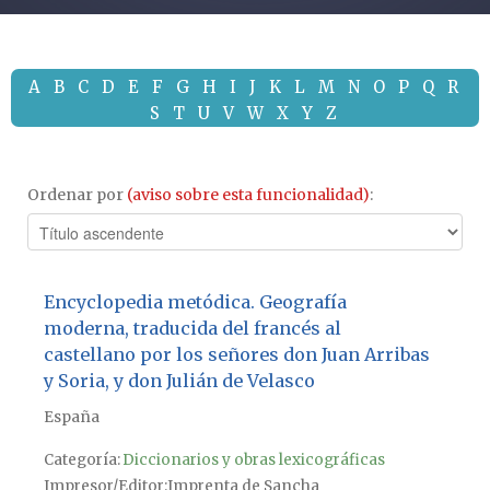
A
B
C
D
E
F
G
H
I
J
K
L
M
N
O
P
Q
R
S
T
U
V
W
X
Y
Z
Ordenar por
(aviso sobre esta funcionalidad)
:
Encyclopedia metódica. Geografía
moderna, traducida del francés al
castellano por los señores don Juan Arribas
y Soria, y don Julián de Velasco
España
Categoría:
Diccionarios y obras lexicográficas
Impresor/Editor
Imprenta de Sancha