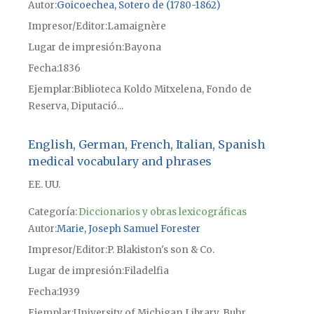
Autor
Goicoechea, Sotero de (1780-1862)
Impresor/Editor
Lamaignère
Lugar de impresión
Bayona
Fecha
1836
Ejemplar
Biblioteca Koldo Mitxelena, Fondo de
Reserva, Diputació...
English, German, French, Italian, Spanish
medical vocabulary and phrases
EE. UU.
Categoría:
Diccionarios y obras lexicográficas
Autor
Marie, Joseph Samuel Forester
Impresor/Editor
P. Blakiston's son & Co.
Lugar de impresión
Filadelfia
Fecha
1939
Ejemplar
University of Michigan Library, Buhr