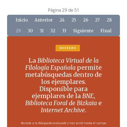
Página 29 de 51
Inicio
Anterior
24
25
26
27
28
29
30
31
32
33
Siguiente
Final
NOVEDAD
La
Biblioteca Virtual de la
Filología Española
permite
metabúsquedas dentro de
los ejemplares.
Disponible para
ejemplares de la
BNE
,
Biblioteca Foral de Bizkaia
e
Internet Archive
.
Búsqueda avanzada
Accede a la
y haz scroll hasta el campo