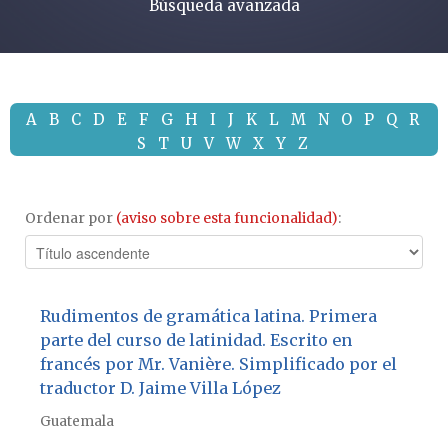
Búsqueda avanzada
A
B
C
D
E
F
G
H
I
J
K
L
M
N
O
P
Q
R
S
T
U
V
W
X
Y
Z
Ordenar por
(aviso sobre esta funcionalidad)
:
Rudimentos de gramática latina. Primera
parte del curso de latinidad. Escrito en
francés por Mr. Vanière. Simplificado por el
traductor D. Jaime Villa López
Guatemala