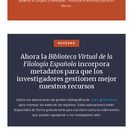
Lenguas y variedades
posterior a
. Introduce el término y pulsa en
Buscar
.
NOVEDAD
Ahora la
Biblioteca Virtual de la
Filología Española
incorpora
metadatos para que los
investigadores gestionen mejor
nuestros recursos
Utiliza las aplicaciones de gestión bibliográfica de
Zotero
y
Mendeley
para manejar los datos de los registros. Estas aplicaciones están
disponibles de forma gratuita tanto para escritorio como en extensiones
que pueden agregarse a los navegadores web.