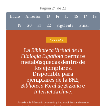
Página 21 de 22
Inicio
Anterior
13
14
15
16
17
18
19
20
21
22
Siguiente
Final
NOVEDAD
La
Biblioteca Virtual de la
Filología Española
permite
metabúsquedas dentro de
los ejemplares.
Disponible para
ejemplares de la
BNE
,
Biblioteca Foral de Bizkaia
e
Internet Archive
.
Búsqueda avanzada
Accede a la
y haz scroll hasta el campo