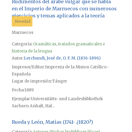
Rudimentos del árabe vulgar que se habla
en el Imperio de Marruecos con numerosos
ejercicios y temas aplicados a la teoría
Novedad
Marruecos
Categoría:
Gramáticas, tratados gramaticales e
historia de la lengua
Autor
Lerchundi, José de, O. F. M. (1836-1896)
Impresor/Editor
Imprenta de la Mision Católico-
Española
Lugar de impresión
Tánger
Fecha
1889
Ejemplar
Universitätts- und Landesbibliothek
Sachsen Anhalt, Hal...
Rueda y León, Matías (1741- ¿1820?)
Categoría:
Autores (Fichas biobibliográficas)