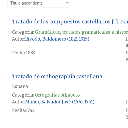
Tratado de los compuestos castellanos [...]. P
Categoría:
Gramáticas, tratados gramaticales e histor
Autor
Rivodó, Baldomero (1821-1915)
I
R
Fecha
1883
E
B
Tratado de orthographía castellana
España
Categoría:
Ortografías-Alfabeto
Autor
Mañer, Salvador José (1676-1751)
I
Fecha
1742
E
2