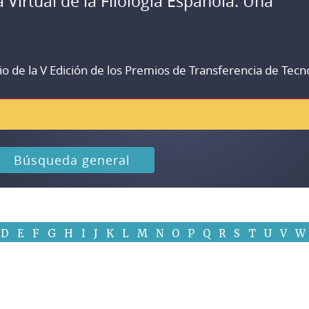
a Virtual de la Filología Española. Una
io de la V Edición de los Premios de Transferencia de Tecn
Búsqueda general
D
E
F
G
H
I
J
K
L
M
N
O
P
Q
R
S
T
U
V
W