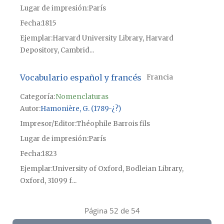
Lugar de impresión
París
Fecha
1815
Ejemplar
Harvard University Library, Harvard
Depository, Cambrid...
Vocabulario español y francés
Francia
Categoría:
Nomenclaturas
Autor
Hamonière, G. (1789-¿?)
Impresor/Editor
Théophile Barrois fils
Lugar de impresión
París
Fecha
1823
Ejemplar
University of Oxford, Bodleian Library,
Oxford, 31099 f...
Página 52 de 54