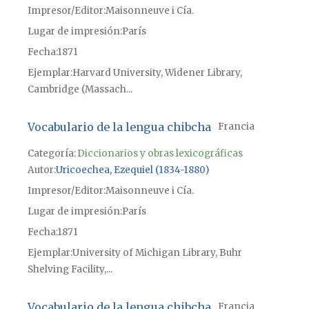
Impresor/Editor
Maisonneuve i Cía.
Lugar de impresión
París
Fecha
1871
Ejemplar
Harvard University, Widener Library,
Cambridge (Massach...
Vocabulario de la lengua chibcha
Francia
Categoría:
Diccionarios y obras lexicográficas
Autor
Uricoechea, Ezequiel (1834-1880)
Impresor/Editor
Maisonneuve i Cía.
Lugar de impresión
París
Fecha
1871
Ejemplar
University of Michigan Library, Buhr
Shelving Facility,...
Vocabulario de la lengua chibcha
Francia