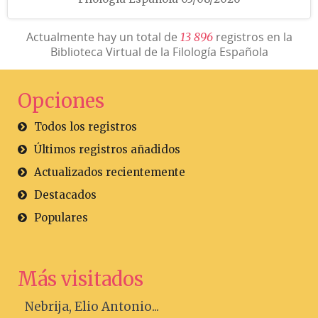
Actualmente hay un total de
registros en la
1
3
8
9
6
Biblioteca Virtual de la Filología Española
Opciones
Todos los registros
Últimos registros añadidos
Actualizados recientemente
Destacados
Populares
Más visitados
Nebrija, Elio Antonio...