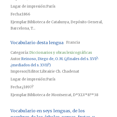
Lugar de impresión
París
Fecha
1866
Ejemplar
Biblioteca de Catalunya, Depósito General,
Barcelona, T...
Vocabulario desta lengua
Francia
Categoría:
Diccionarios y obras lexicográficas
Autor
Reinoso, Diego de, O. M. (¿finales del s. XVI?-
¿mediados del s. XVII?)
Impresor/Editor
Librairie Ch. Chadenat
Lugar de impresión
París
Fecha
¿1897?
Ejemplar
Biblioteca de Montserrat, D*XLV*8.º*38
Vocabulario en seys lenguas, de los
nombres de los árboles, yervas, frutas, y