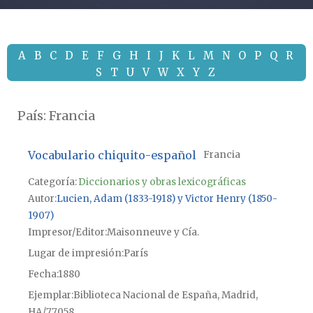
A
B
C
D
E
F
G
H
I
J
K
L
M
N
O
P
Q
R
S
T
U
V
W
X
Y
Z
País:
Francia
Vocabulario chiquito-español
Francia
Categoría:
Diccionarios y obras lexicográficas
Autor
Lucien, Adam (1833-1918) y Victor Henry (1850-
1907)
Impresor/Editor
Maisonneuve y Cía.
Lugar de impresión
París
Fecha
1880
Ejemplar
Biblioteca Nacional de España, Madrid,
HA/77058