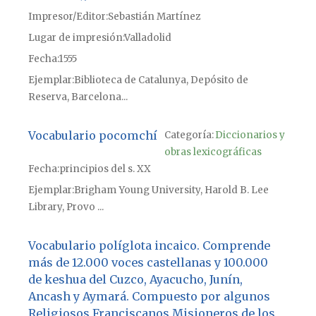
Impresor/Editor
Sebastián Martínez
Lugar de impresión
Valladolid
Fecha
1555
Ejemplar
Biblioteca de Catalunya, Depósito de
Reserva, Barcelona...
Vocabulario pocomchí
Categoría:
Diccionarios y
obras lexicográficas
Fecha
principios del s. XX
Ejemplar
Brigham Young University, Harold B. Lee
Library, Provo ...
Vocabulario políglota incaico. Comprende
más de 12.000 voces castellanas y 100.000
de keshua del Cuzco, Ayacucho, Junín,
Ancash y Aymará. Compuesto por algunos
Religiosos Franciscanos Misioneros de los