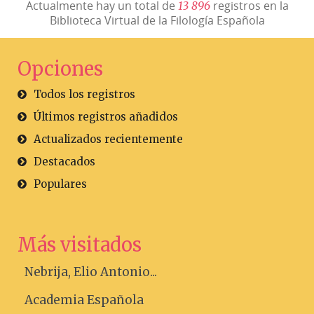
Actualmente hay un total de
registros en la
1
3
8
9
6
Biblioteca Virtual de la Filología Española
Opciones
Todos los registros
Últimos registros añadidos
Actualizados recientemente
Destacados
Populares
Más visitados
Nebrija, Elio Antonio...
Academia Española