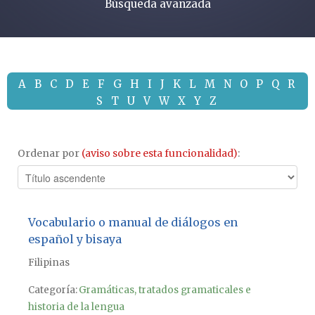
Búsqueda avanzada
A
B
C
D
E
F
G
H
I
J
K
L
M
N
O
P
Q
R
S
T
U
V
W
X
Y
Z
Ordenar por
(aviso sobre esta funcionalidad)
:
Vocabulario o manual de diálogos en
español y bisaya
Filipinas
Categoría:
Gramáticas, tratados gramaticales e
historia de la lengua