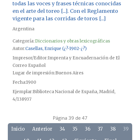
todas las voces y frases técnicas conocidas
en el arte del toreo [...]. Con el Reglamento
vigente para las corridas de toros [...]
Argentina
Categoría:
Diccionarios y obras lexicográficas
Autor
Casellas, Enrique (¿?-1902-¿?)
Impresor/Editor
Imprenta y Encuadernación de El
Correo Español
Lugar de impresión
Buenos Aires
Fecha
1900
Ejemplar
Biblioteca Nacional de España, Madrid,
4/138937
Página 39 de 47
Inicio
Anterior
34
35
36
37
38
39