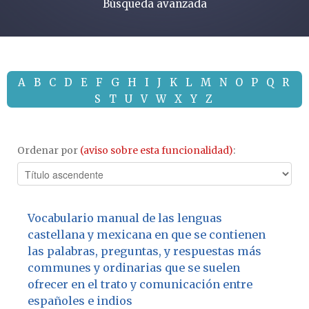
Búsqueda avanzada
A
B
C
D
E
F
G
H
I
J
K
L
M
N
O
P
Q
R
S
T
U
V
W
X
Y
Z
Ordenar por
(aviso sobre esta funcionalidad)
:
Vocabulario manual de las lenguas
castellana y mexicana en que se contienen
las palabras, preguntas, y respuestas más
communes y ordinarias que se suelen
ofrecer en el trato y comunicación entre
españoles e indios