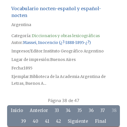
Vocabulario nocten-español y español-
nocten
Argentina
Categoría:
Diccionarios y obras lexicográficas
Autor
Massei, Inocencio (¿?-1888-1895-¿?)
Impresor/Editor
Instituto Geográfico Argentino
Lugar de impresión
Buenos Aires
Fecha
1895
Ejemplar
Biblioteca de la Academia Argentina de
Letras, Buenos A...
Página 38 de 47
Inicio
Anterior
33
34
35
36
37
38
39
40
41
42
Siguiente
Final