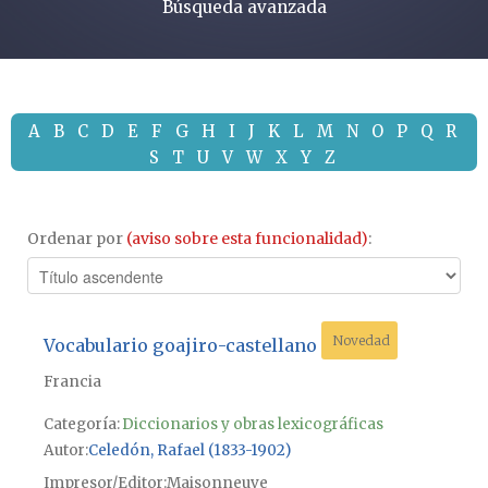
Búsqueda avanzada
A
B
C
D
E
F
G
H
I
J
K
L
M
N
O
P
Q
R
S
T
U
V
W
X
Y
Z
Ordenar por
(aviso sobre esta funcionalidad)
:
Novedad
Vocabulario goajiro-castellano
Francia
Categoría:
Diccionarios y obras lexicográficas
Autor
Celedón, Rafael (1833-1902)
Impresor/Editor
Maisonneuve