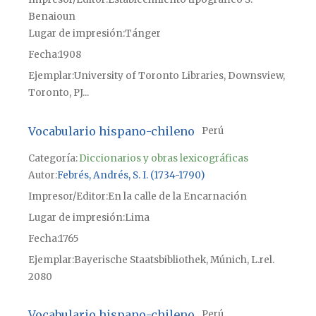
Benaioun
Lugar de impresión
Tánger
Fecha
1908
Ejemplar
University of Toronto Libraries, Downsview,
Toronto, PJ...
Vocabulario hispano-chileno
Perú
Categoría:
Diccionarios y obras lexicográficas
Autor
Febrés, Andrés, S. I. (1734-1790)
Impresor/Editor
En la calle de la Encarnación
Lugar de impresión
Lima
Fecha
1765
Ejemplar
Bayerische Staatsbibliothek, Múnich, L.rel.
2080
Vocabulario hispano-chileno
Perú