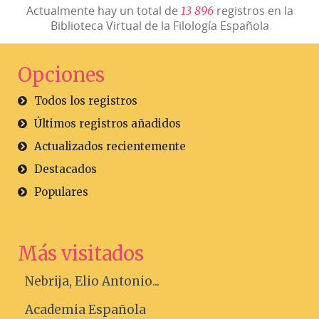
Actualmente hay un total de
registros en la
1
3
8
9
6
Biblioteca Virtual de la Filología Española
Opciones
Todos los registros
Últimos registros añadidos
Actualizados recientemente
Destacados
Populares
Más visitados
Nebrija, Elio Antonio...
Academia Española