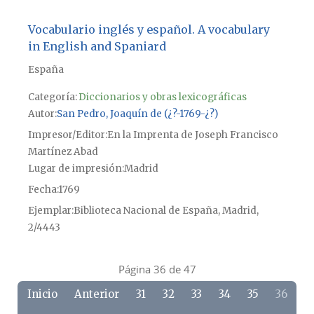
Vocabulario inglés y español. A vocabulary
in English and Spaniard
España
Categoría:
Diccionarios y obras lexicográficas
Autor
San Pedro, Joaquín de (¿?-1769-¿?)
Impresor/Editor
En la Imprenta de Joseph Francisco
Martínez Abad
Lugar de impresión
Madrid
Fecha
1769
Ejemplar
Biblioteca Nacional de España, Madrid,
2/4443
Página 36 de 47
Inicio
Anterior
31
32
33
34
35
36